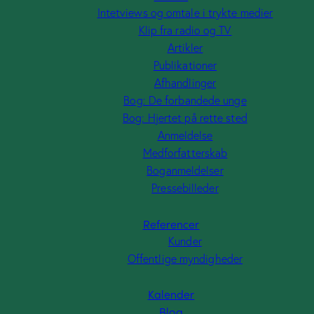
tale i trykte
Intetviews og omtale i trykte medier
edier
Afhandlinger
Klip fra radio og TV
ip fra radio
Bog: De
Artikler
g TV
forbandede
Publikationer
unge
tikler
Afhandlinger
Bog:
Bog: De forbandede unge
Hjertet
på rette
Bog: Hjertet på rette sted
sted
Anmeldelse
Medforfatterskab
Anmeldelse
Boganmeldelser
Medforfatterskab
Pressebilleder
Boganmeldelser
Referencer
Kunder
Offentlige myndigheder
Kalender
Blog