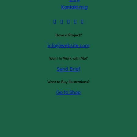
ndigheder
Kontakt mig
Have a Project?
info@website.com
Want to Work with Me?
Send Brief
Want to Buy Illustrations?
Go to Shop
nde tilbud
vt og samarbejder med andre faggrupper for at gøre de unge inter
ssigt motivation for at passe deres skole eller uddannelse. Dette 