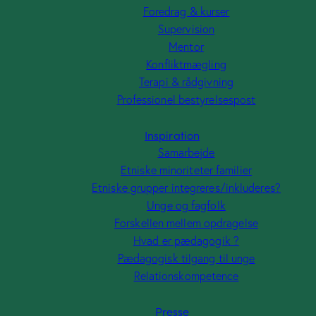
Foredrag & kurser
Supervision
ng
Mentor
vning
Konfliktmægling
bestyrelsespost
Terapi & rådgivning
Professionel bestyrelsespost
Inspiration
teter familier
Samarbejde
r integreres/inkluderes?
Etniske minoriteter familier
lk
Etniske grupper integreres/inkluderes?
llem opdragelse
Unge og fagfolk
gogik ?
Forskellen mellem opdragelse
lgang til unge
Hvad er pædagogik ?
petence
Pædagogisk tilgang til unge
Relationskompetence
tetviews og
Publikationer
Presse