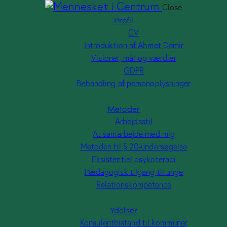
Close
Profil
CV
Introduktion af Ahmet Demir
af Ahmet Demir
Visioner, mål og værdier
og værdier
GDPR
 personoplysninger
Behandling af personoplysninger
Metoder
Arbejdsstil
e med mig
At samarbejde med mig
 20-undersøgelse
Metoden til § 20-undersøgelse
sykoterapi
Eksistentiel psykoterapi
lgang til unge
Pædagogisk tilgang til unge
petence
Relationskompetence
Ydelser
and til kommuner
Konsulentbistand til kommuner
rser