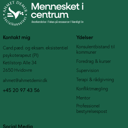
Kontakt mig
Ydelser
Konsulentbistand til
Cand.pæd. og eksam. eksistentiel
kommuner
psykoterapeut (PI)
Foredrag & kurser
Ketilstorp Alle 34
2650 Hvidovre
Supervision
Terapi & rådgivning
ahmet@ahmetdemir.dk
Konfliktmægling
+45 20 97 43 56
Mentor
Professionel
bestyrelsespost
Social Media