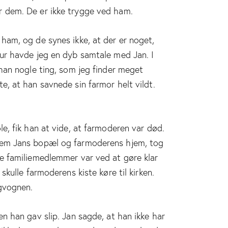
 dem. De er ikke trygge ved ham.
ham, og de synes ikke, at der er noget,
ur havde jeg en dyb samtale med Jan. I
 han nogle ting, som jeg finder meget
e, at han savnede sin farmor helt vildt.
e, fik han at vide, at farmoderen var død.
lem Jans bopæl og farmoderens hjem, tog
e familiemedlemmer var ved at gøre klar
skulle farmoderens kiste køre til kirken.
igvognen.
n han gav slip. Jan sagde, at han ikke har