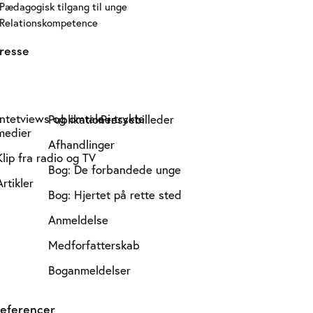
Pædagogisk tilgang til unge
Relationskompetence
resse
Intetviews og omtale i trykte
Publikationer
Pressebilleder
medier
Afhandlinger
Klip fra radio og TV
Bog: De forbandede unge
Artikler
Bog: Hjertet på rette sted
Anmeldelse
Medforfatterskab
Boganmeldelser
eferencer