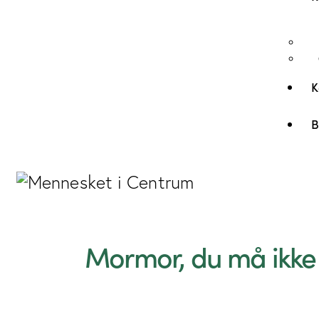
K
B
Mormor, du må ikke