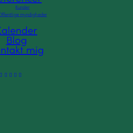
Kunder
Offentlige myndigheder
Kalender
Blog
y
Ahmet Demir
ntakt mig
se
Ahmet Demir