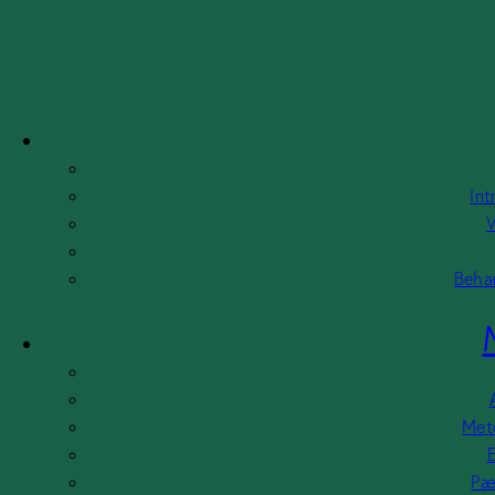
Skip to content
Skip to sidebar
Skip to footer
Int
V
Behan
Meto
E
Pæ