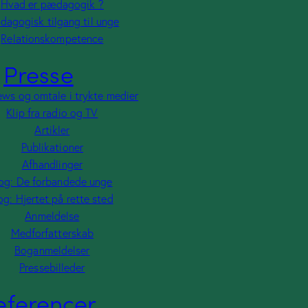
jde giver mening
Hvad er pædagogik ?
dagogisk tilgang til unge
Relationskompetence
Presse
ir
ews og omtale i trykte medier
rne
Klip fra radio og TV
Artikler
Publikationer
Afhandlinger
og: De forbandede unge
 Demir
og: Hjertet på rette sted
Anmeldelse
Medforfatterskab
Boganmeldelser
Pressebilleder
eferencer
emir