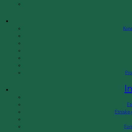
Kons
Pro
Blog
By
Ahmet Demir
7 maj 2026
I
Humanistisk uddannede pensionister – en over
Et
Etniske 
Blog
,
Familie, børn og unge
By
Ahmet Demi
26 januar 2026
For