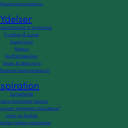
Relationskompetence
Ydelser
ulentbistand til kommuner
Foredrag & kurser
Supervision
Mentor
Konfliktmægling
Terapi & rådgivning
fessionel bestyrelsespost
nspiration
set ressource på arbejdsmarkedet?
Samarbejde
niske minoriteter familier
grupper integreres/inkluderes?
Unge og fagfolk
r
skellen mellem opdragelse