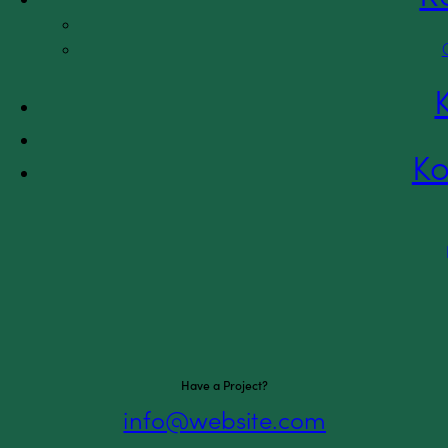
Anbragte børn skal beskyttes – ikke forfølges
Artikler
,
Etniske familier
,
Familie, børn og unge
B
23 september 2025
Ko
Konkrete handlinger mod tvungen genopdragel
Artikler
,
Familie, børn og unge
,
Opdragelse
By
9 september 2025
Lad os tale om børneopdragelse med respekt
Have a Project?
info@website.com