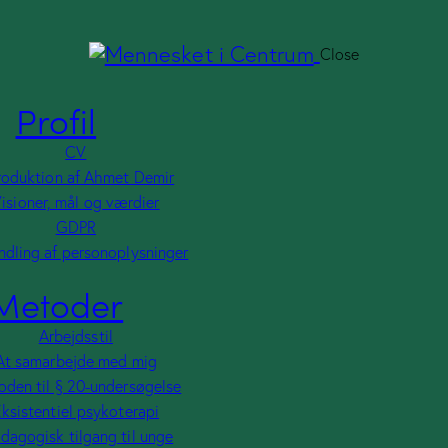
Close
Profil
CV
roduktion af Ahmet Demir
isioner, mål og værdier
GDPR
dling af personoplysninger
Metoder
Arbejdsstil
At samarbejde med mig
den til § 20-undersøgelse
ksistentiel psykoterapi
dagogisk tilgang til unge