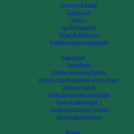
Foredrag & kurser
Supervision
Mentor
Konfliktmægling
Terapi & rådgivning
Professionel bestyrelsespost
Inspiration
Samarbejde
Etniske minoriteter familier
Etniske grupper integreres/inkluderes?
Unge og fagfolk
Forskellen mellem opdragelse
Hvad er pædagogik ?
Pædagogisk tilgang til unge
Relationskompetence
Presse