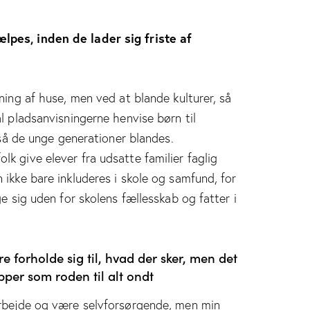
lpes, inden de lader sig friste af
ning af huse, men ved at blande kulturer, så
l pladsanvisningerne henvise børn til
, så de unge generationer blandes.
k give elever fra udsatte familier faglig
 ikke bare inkluderes i skole og samfund, for
ge sig uden for skolens fællesskab og fatter i
re forholde sig til, hvad der sker, men det
pper som roden til alt ondt
arbejde og være selvforsørgende, men min