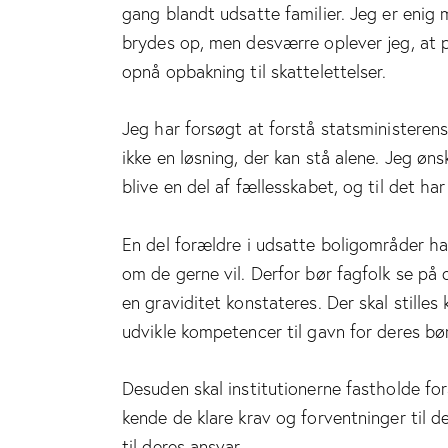
gang blandt udsatte familier. Jeg er enig 
brydes op, men desværre oplever jeg, at po
opnå opbakning til skattelettelser.
Jeg har forsøgt at forstå statsministeren
ikke en løsning, der kan stå alene. Jeg øns
blive en del af fællesskabet, og til det h
En del forældre i udsatte boligområder har
om de gerne vil. Derfor bør fagfolk se på
en graviditet konstateres. Der skal stilles
udvikle kompetencer til gavn for deres bø
Desuden skal institutionerne fastholde fo
kende de klare krav og forventninger til 
til deres ansvar.