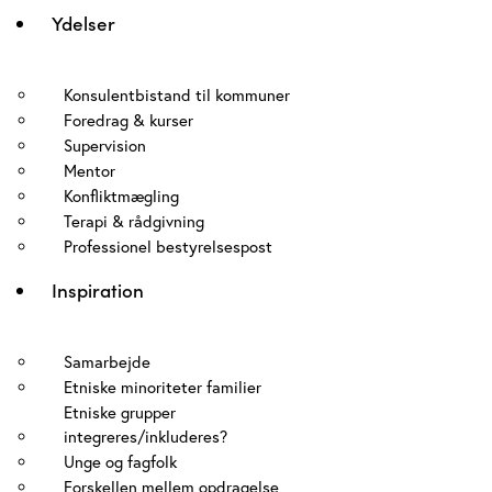
Ydelser
Konsulentbistand til kommuner
Foredrag & kurser
Supervision
Mentor
Konfliktmægling
Terapi & rådgivning
Professionel bestyrelsespost
Inspiration
Samarbejde
Etniske minoriteter familier
Etniske grupper
integreres/inkluderes?
Unge og fagfolk
Forskellen mellem opdragelse