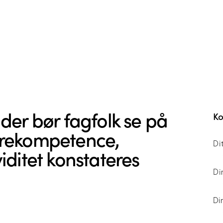
der bør fagfolk se på
Ko
drekompetence,
iditet konstateres