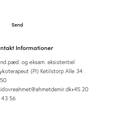
ntakt Informationer
nd.pæd. og eksam. eksistentiel
ykoterapeut (PI) Ketilstorp Alle 34
650
idovre
ahmet@ahmetdemir.dk
+45 20
 43 56