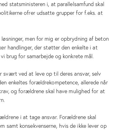
med statsministeren i, at parallelsamfund skal
litikerne ofrer udsatte grupper for f.eks. at
s løsninger, men for mig er opbrydning af beton
ker handlinger, der støtter den enkelte i at
ar vi brug for samarbejde og konkrete mål.
 svært ved at leve op til deres ansvar, selv
 den enkeltes forældrekompetence, allerede når
 krav, og forældrene skal have mulighed for at
rn.
rældrene i at tage ansvar. Forældrene skal
dem samt konsekvenserne, hvis de ikke lever op