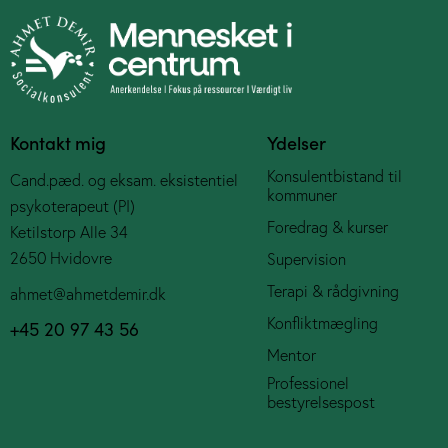
Kontakt mig
Ydelser
Konsulentbistand til
Cand.pæd. og eksam. eksistentiel
kommuner
psykoterapeut (PI)
Foredrag & kurser
Ketilstorp Alle 34
2650 Hvidovre
Supervision
Terapi & rådgivning
ahmet@ahmetdemir.dk
Konfliktmægling
+45 20 97 43 56
Mentor
Professionel
bestyrelsespost