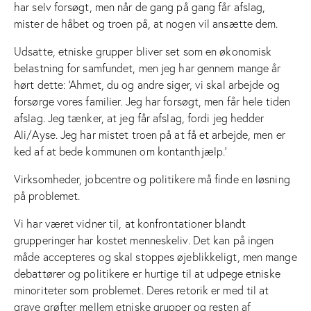
har selv forsøgt, men når de gang på gang får afslag,
mister de håbet og troen på, at nogen vil ansætte dem.
Udsatte, etniske grupper bliver set som en økonomisk
belastning for samfundet, men jeg har gennem mange år
hørt dette: ‘Ahmet, du og andre siger, vi skal arbejde og
forsørge vores familier. Jeg har forsøgt, men får hele tiden
afslag. Jeg tænker, at jeg får afslag, fordi jeg hedder
Ali/Ayse. Jeg har mistet troen på at få et arbejde, men er
ked af at bede kommunen om kontanthjælp.’
Virksomheder, jobcentre og politikere må finde en løsning
på problemet.
Vi har været vidner til, at konfrontationer blandt
grupperinger har kostet menneskeliv. Det kan på ingen
måde accepteres og skal stoppes øjeblikkeligt, men mange
debattører og politikere er hurtige til at udpege etniske
minoriteter som problemet. Deres retorik er med til at
grave grøfter mellem etniske grupper og resten af