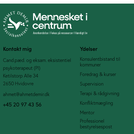
Kontakt mig
Ydelser
Konsulentbistand til
Cand.pæd. og eksam. eksistentiel
kommuner
psykoterapeut (PI)
Foredrag & kurser
Ketilstorp Alle 34
2650 Hvidovre
Supervision
Terapi & rådgivning
ahmet@ahmetdemir.dk
Konfliktmægling
+45 20 97 43 56
Mentor
Professionel
bestyrelsespost