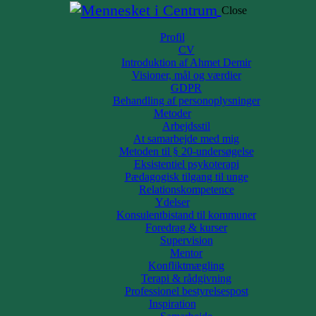
Close
Profil
CV
Introduktion af Ahmet Demir
Visioner, mål og værdier
GDPR
Behandling af personoplysninger
Metoder
Arbejdsstil
At samarbejde med mig
Metoden til § 20-undersøgelse
Eksistentiel psykoterapi
Pædagogisk tilgang til unge
Relationskompetence
Ydelser
Konsulentbistand til kommuner
Foredrag & kurser
Supervision
Mentor
Konfliktmægling
Terapi & rådgivning
Professionel bestyrelsespost
Inspiration