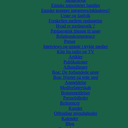
Samarbejde
Etniske minoriteter familier
Etniske grupper integreres/inkluderes?
Unge og fagfolk
Forskellen mellem opdragelse
Hvad er pædagogik ?
Pædagogisk tilgang til unge
Relationskompetence
Presse
Intetviews og omtale i trykte medier
Klip fra radio og TV
Artikler
Publikationer
Afhandlinger
Bog: De forbandede unge
Bog: Hjertet på rette sted
Anmeldelse
Medforfatterskab
Boganmeldelser
Pressebilleder
Referencer
Kunder
Offentlige myndigheder
Kalender
Blog