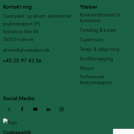
Kontakt mig
Ydelser
Konsulentbistand til
Cand.pæd. og eksam. eksistentiel
kommuner
psykoterapeut (PI)
Foredrag & kurser
Ketilstorp Alle 34
2650 Hvidovre
Supervision
Terapi & rådgivning
ahmet@ahmetdemir.dk
Konfliktmægling
+45 20 97 43 56
Mentor
Professionel
bestyrelsespost
Social Media
Cookiepolitik