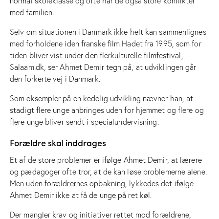
normal skoleklasse og ofte har de også store konflikter
med familien.
Selv om situationen i Danmark ikke helt kan sammenlignes
med forholdene iden franske film Hadet fra 1995, som for
tiden bliver vist under den flerkulturelle filmfestival,
Salaam.dk, ser Ahmet Demir tegn på, at udviklingen går
den forkerte vej i Danmark.
Som eksempler på en kedelig udvikling nævner han, at
stadigt flere unge anbringes uden for hjemmet og flere og
flere unge bliver sendt i specialundervisning.
Forældre skal inddrages
Et af de store problemer er ifølge Ahmet Demir, at lærere
og pædagoger ofte tror, at de kan løse problemerne alene.
Men uden forældrernes opbakning, lykkedes det ifølge
Ahmet Demir ikke at få de unge på ret køl.
Der mangler krav og initiativer rettet mod forældrene,