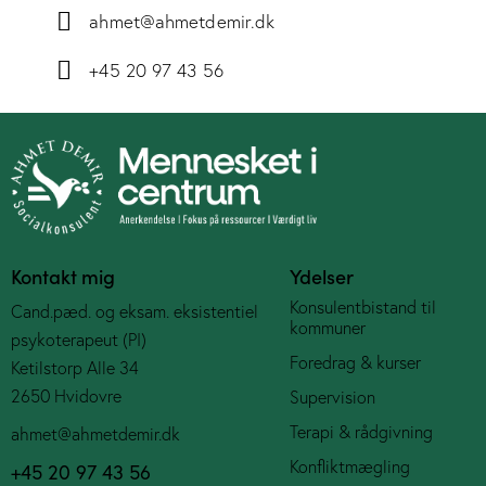
ahmet@ahmetdemir.dk
+45 20 97 43 56
Kontakt mig
Ydelser
Konsulentbistand til
Cand.pæd. og eksam. eksistentiel
kommuner
psykoterapeut (PI)
Foredrag & kurser
Ketilstorp Alle 34
2650 Hvidovre
Supervision
Terapi & rådgivning
ahmet@ahmetdemir.dk
Konfliktmægling
+45 20 97 43 56