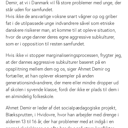
Demir, at vi i Danmark vil få store problemer med unge, der
står uden for samfundet.
Hvis ikke de ansvarlige voksne snart vågner op og griber
fat i de utilpassede unge indvandrere såvel som etniske
danskere risikerer man, at komme til at opleve situation,
hvor de unge danner deres egne aggressive subkulturer,
som er i opposition til resten samfundet.
Hvis ikke vi stopper marginaliseringsprocessen, frygter jeg,
at der dannes aggressive subkulturer baseret på en
opsplitning mellem dem og os, siger Ahmet Demir og
fortæller, at han oplever eksempler på anden
generationsindvandrere, der mere eller mindre dropper ud
af skolen i syvende klasse, fordi der ikke er plads til dem i
en almindelig folkeskole.
Ahmet Demir er leder af det socialpædagogiske projekt,
Blæksprutten, i Hvidovre, hvor han arbejder med drenge i
alderen 13 til 16 år, der har problemer med at indgå i en