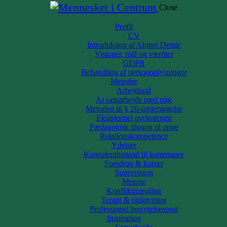
Close
Profil
CV
Introduktion af Ahmet Demir
Visioner, mål og værdier
GDPR
Behandling af personoplysninger
Metoder
Arbejdsstil
At samarbejde med mig
Metoden til § 20-undersøgelse
Eksistentiel psykoterapi
Pædagogisk tilgang til unge
Relationskompetence
Ydelser
Konsulentbistand til kommuner
Foredrag & kurser
Supervision
Mentor
aldt til to “danskere”, som har boet næsten hele deres liv i Danmark. Je
Konfliktmægling
mfund. Dette begrunder jeg med, at de er opvokset i Danmark og taler da
Terapi & rådgivning
Professionel bestyrelsespost
 tilhørsforhold til deres oprindelige land. De kender hverken forholdene 
Inspiration
 udstødt og bliver samfundstabere, når de bliversendt hjem.