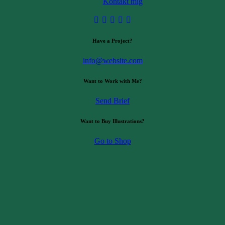
Kontakt mig
Have a Project?
info@website.com
Want to Work with Me?
Send Brief
Want to Buy Illustrations?
Go to Shop
eg kommenterer.