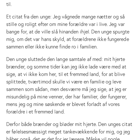
til.
Et citat fra den unge: Jeg vågnede mange nætter og så
stille og roligt efter om mine forældre var i live. Jeg var
bange for, at de ville slå hinanden ihjel. Den unge spurgte
mig, om det var hans skyld, at forældrene ikke fungerede
sammen eller ikke kunne finde ro i familien.
Den unge sluttede den lange samtale af med: mit hjerte
brænder, og somme tider kan jeg ikke lade være med at
sige, at vi ikke kom her, til et fremmed land, for at blive
splittede, tværtimod skulle vi være en familie og leve
sammen som sådan, men desværre må jeg sige, at jeg er
misundelig på mine venner, der har familier, der fungerer,
mens jeg og mine søskende er blevet forladt af vores
forældre i et fremmed land.
Derfor både brænder og bløder mit hjerte. Den unges citat
er følelsesmæssigt meget tankevækkende for mig, og jeg
håber også, det er det for jer læsere. Måske vil nogle