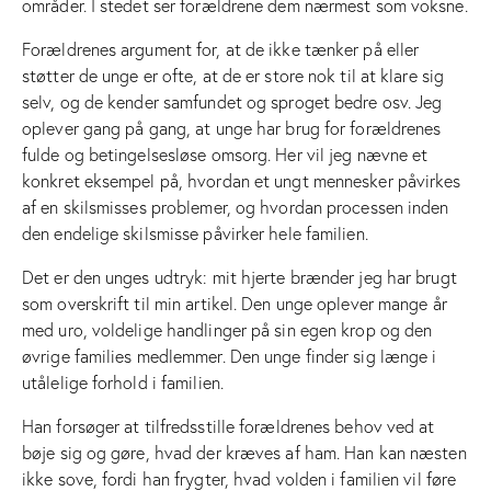
områder. I stedet ser forældrene dem nærmest som voksne.
Forældrenes argument for, at de ikke tænker på eller
støtter de unge er ofte, at de er store nok til at klare sig
selv, og de kender samfundet og sproget bedre osv. Jeg
oplever gang på gang, at unge har brug for forældrenes
fulde og betingelsesløse omsorg. Her vil jeg nævne et
konkret eksempel på, hvordan et ungt mennesker påvirkes
af en skilsmisses problemer, og hvordan processen inden
den endelige skilsmisse påvirker hele familien.
Det er den unges udtryk: mit hjerte brænder jeg har brugt
som overskrift til min artikel. Den unge oplever mange år
med uro, voldelige handlinger på sin egen krop og den
øvrige families medlemmer. Den unge finder sig længe i
utålelige forhold i familien.
Han forsøger at tilfredsstille forældrenes behov ved at
bøje sig og gøre, hvad der kræves af ham. Han kan næsten
ikke sove, fordi han frygter, hvad volden i familien vil føre