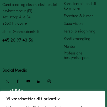
Konsulentbistand til
Cand.pæd. og eksam. eksistentiel
kommuner
psykoterapeut (PI)
Foredrag & kurser
Ketilstorp Alle 34
2650 Hvidovre
Supervision
Terapi & rådgivning
ahmet@ahmetdemir.dk
Konfliktmægling
+45 20 97 43 56
Mentor
Professionel
bestyrelsespost
Social Media
Vi værdsætter dit privatliv