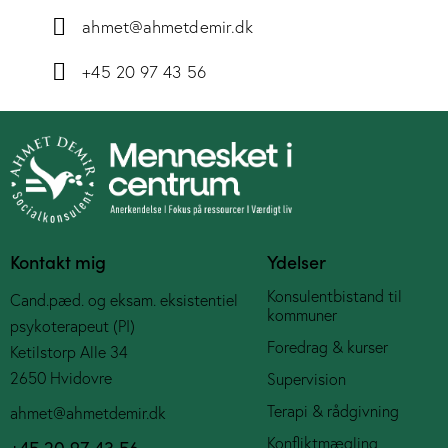
ahmet@ahmetdemir.dk
+45 20 97 43 56
Kontakt mig
Ydelser
Konsulentbistand til
Cand.pæd. og eksam. eksistentiel
kommuner
psykoterapeut (PI)
Foredrag & kurser
Ketilstorp Alle 34
2650 Hvidovre
Supervision
Terapi & rådgivning
ahmet@ahmetdemir.dk
Konfliktmægling
+45 20 97 43 56