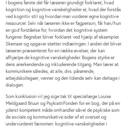
I bogens første del får læseren grundigt forklaret, hvad
kognition og kognitive vanskeligheder er, hvad der forstås
ved kognitiv stil og hvordan man vurderer egne kognitive
ressourcer. Selv når læseren ikke er fagperson, får han/hun
en god forståelse for, hvordan det kognitive system
fungerer. Begreber bliver forklaret ved hjælp af eksempler.
Skemaer og opgaver støtter indlæringen. I anden del bliver
læseren præsenteret for en række øvelser, der kan
afhjælpe de kognitive vanskeligheder. Bogens styrke er
dens anerkendende og inkluderende tilgang. Man lærer at
kommunikere således, at alle, dvs. pårørende,
arbejdskollegaer, venner og den lidende selv kan deltage i
dialogen.
Som konklusion vil jeg sige tak til speciallæge Louise
Meldgaard Bruun og PsykiatriFonden for en bog, der på en
yderst kompetent måde omhandler såvel de psykiske som
de sociale og kommunikative sider af et overset og
undervurderet fænomen: kognitive vanskeligheder i