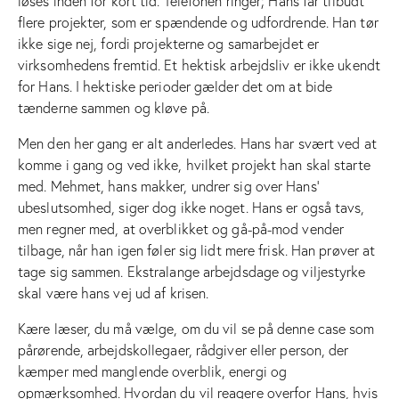
løses inden for kort tid. Telefonen ringer; Hans får tilbudt
flere projekter, som er spændende og udfordrende. Han tør
ikke sige nej, fordi projekterne og samarbejdet er
virksomhedens fremtid. Et hektisk arbejdsliv er ikke ukendt
for Hans. I hektiske perioder gælder det om at bide
tænderne sammen og kløve på.
Men den her gang er alt anderledes. Hans har svært ved at
komme i gang og ved ikke, hvilket projekt han skal starte
med. Mehmet, hans makker, undrer sig over Hans’
ubeslutsomhed, siger dog ikke noget. Hans er også tavs,
men regner med, at overblikket og gå-på-mod vender
tilbage, når han igen føler sig lidt mere frisk. Han prøver at
tage sig sammen. Ekstralange arbejdsdage og viljestyrke
skal være hans vej ud af krisen.
Kære læser, du må vælge, om du vil se på denne case som
pårørende, arbejdskollegaer, rådgiver eller person, der
kæmper med manglende overblik, energi og
opmærksomhed. Hvordan du vil reagere overfor Hans, hvis