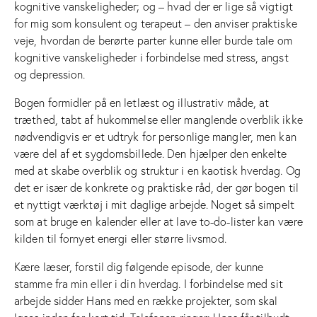
kognitive vanskeligheder; og – hvad der er lige så vigtigt
for mig som konsulent og terapeut – den anviser praktiske
veje, hvordan de berørte parter kunne eller burde tale om
kognitive vanskeligheder i forbindelse med stress, angst
og depression.
Bogen formidler på en letlæst og illustrativ måde, at
træthed, tabt af hukommelse eller manglende overblik ikke
nødvendigvis er et udtryk for personlige mangler, men kan
være del af et sygdomsbillede. Den hjælper den enkelte
med at skabe overblik og struktur i en kaotisk hverdag. Og
det er især de konkrete og praktiske råd, der gør bogen til
et nyttigt værktøj i mit daglige arbejde. Noget så simpelt
som at bruge en kalender eller at lave to-do-lister kan være
kilden til fornyet energi eller større livsmod.
Kære læser, forstil dig følgende episode, der kunne
stamme fra min eller i din hverdag. I forbindelse med sit
arbejde sidder Hans med en række projekter, som skal