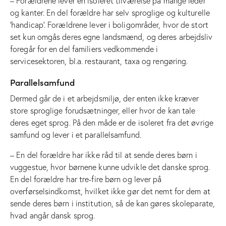
– Forældrene lever en isoleret tilværelse på mange leder
og kanter. En del forældre har selv sproglige og kulturelle
‘handicap’. Forældrene lever i boligområder, hvor de stort
set kun omgås deres egne landsmænd, og deres arbejdsliv
foregår for en del familiers vedkommende i
servicesektoren, bl.a. restaurant, taxa og rengøring.
Parallelsamfund
Dermed går de i et arbejdsmiljø, der enten ikke kræver
store sproglige forudsætninger, eller hvor de kan tale
deres eget sprog. På den måde er de isoleret fra det øvrige
samfund og lever i et parallelsamfund.
– En del forældre har ikke råd til at sende deres børn i
vuggestue, hvor børnene kunne udvikle det danske sprog.
En del forældre har tre-fire børn og lever på
overførselsindkomst, hvilket ikke gør det nemt for dem at
sende deres børn i institution, så de kan gøres skoleparate,
hvad angår dansk sprog.