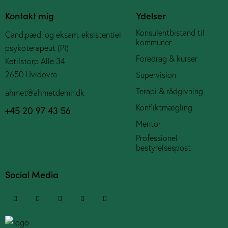
Kontakt mig
Ydelser
Konsulentbistand til
Cand.pæd. og eksam. eksistentiel
kommuner
psykoterapeut (PI)
Foredrag & kurser
Ketilstorp Alle 34
2650 Hvidovre
Supervision
Terapi & rådgivning
ahmet@ahmetdemir.dk
Konfliktmægling
+45 20 97 43 56
Mentor
Professionel
bestyrelsespost
Social Media