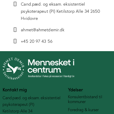
Cand.pæd. og eksam. eksistentiel
psykoterapeut (PI) Ketilstorp Alle 34 2650
Hvidovre
ahmet@ahmetdemir.dk
+45 20 97 43 56
Kontakt mig
Ydelser
Konsulentbistand til
Cand.pæd. og eksam. eksistentiel
kommuner
psykoterapeut (PI)
Foredrag & kurser
Ketilstorp Alle 34