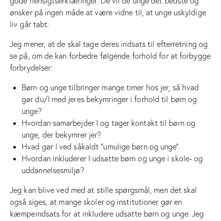
gode hensigtserklæringer. De vil de unge det bedste og
ønsker på ingen måde at være vidne til, at unge uskyldige
liv går tabt.
Jeg mener, at de skal tage deres indsats til efterretning og
se på, om de kan forbedre følgende forhold for at forbygge
forbrydelser:
Børn og unge tilbringer mange timer hos jer, så hvad
gør du/I med jeres bekymringer i forhold til børn og
unge?
Hvordan samarbejder I og tager kontakt til børn og
unge, der bekymrer jer?
Hvad gør I ved såkaldt ”umulige børn og unge”.
Hvordan inkluderer I udsatte børn og unge i skole- og
uddannelsesmiljø?
Jeg kan blive ved med at stille spørgsmål, men det skal
også siges, at mange skoler og institutioner gør en
kæmpeindsats for at inkludere udsatte børn og unge. Jeg