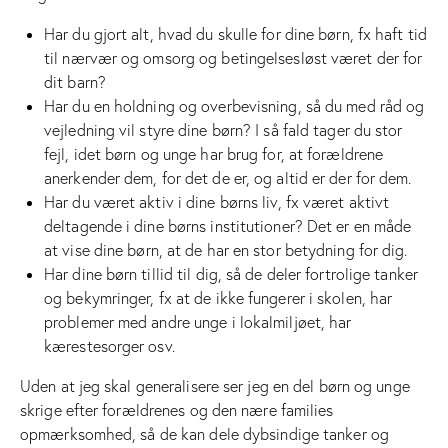
Har du gjort alt, hvad du skulle for dine børn, fx haft tid
til nærvær og omsorg og betingelsesløst været der for
dit barn?
Har du en holdning og overbevisning, så du med råd og
vejledning vil styre dine børn? I så fald tager du stor
fejl, idet børn og unge har brug for, at forældrene
anerkender dem, for det de er, og altid er der for dem.
Har du været aktiv i dine børns liv, fx været aktivt
deltagende i dine børns institutioner? Det er en måde
at vise dine børn, at de har en stor betydning for dig.
Har dine børn tillid til dig, så de deler fortrolige tanker
og bekymringer, fx at de ikke fungerer i skolen, har
problemer med andre unge i lokalmiljøet, har
kærestesorger osv.
Uden at jeg skal generalisere ser jeg en del børn og unge
skrige efter forældrenes og den nære families
opmærksomhed, så de kan dele dybsindige tanker og