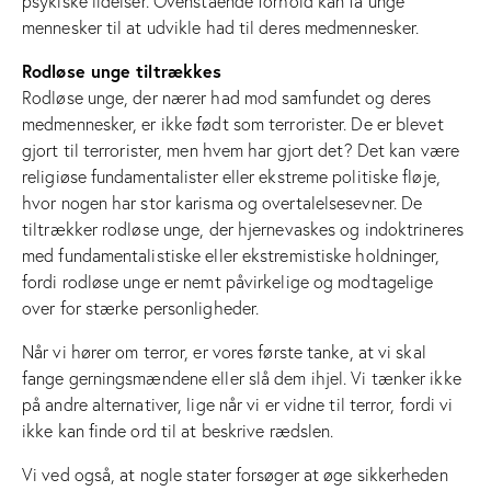
psykiske lidelser. Ovenstående forhold kan få unge
mennesker til at udvikle had til deres medmennesker.
Rodløse unge tiltrækkes
Rodløse unge, der nærer had mod samfundet og deres
medmennesker, er ikke født som terrorister. De er blevet
gjort til terrorister, men hvem har gjort det? Det kan være
religiøse fundamentalister eller ekstreme politiske fløje,
hvor nogen har stor karisma og overtalelsesevner. De
tiltrækker rodløse unge, der hjernevaskes og indoktrineres
med fundamentalistiske eller ekstremistiske holdninger,
fordi rodløse unge er nemt påvirkelige og modtagelige
over for stærke personligheder.
Når vi hører om terror, er vores første tanke, at vi skal
fange gerningsmændene eller slå dem ihjel. Vi tænker ikke
på andre alternativer, lige når vi er vidne til terror, fordi vi
ikke kan finde ord til at beskrive rædslen.
Vi ved også, at nogle stater forsøger at øge sikkerheden