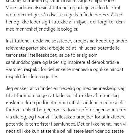
sociale, kulturelle og samfundsmæssige kompetencer.
Vores uddannelsesinstitutioner og arbejdsmarkedet skal
være rummelige, så udsatte unge kan finde deres ståsted
her og ikke lader sig tiltrække af miljøer, der forgifter dem
med menneskefjendtlige ideologier.
Institutioner, uddannelsessteder, arbejdsmarkedet og andre
relevante parter skal arbejde på at inkludere potentielle
terrorister i fællesskabet, så de føler sig som
samfundsborgere og lader sig inspirere af demokratiske
værdier, respekt for det enkelte menneske og ikke mindst
respekt for deres eget liv.
Jeg ønsker, at vi finder en fredelig og medmenneskelig vej
til at forhindre unge i at lade sig tiltrække af terror. Jeg
ønsker at kæmpe for et demokratisk samfund med respekt
for hver enkelt borger, hvor vi løser udfordringer som terror
via dialog, og hvor vi i fællesskab arbejder for at inkludere
potentielle terrorister i samfundet. Det er ikke nemt, men vi
nødt til ikke kun at tænke på militære løsninger og sætte