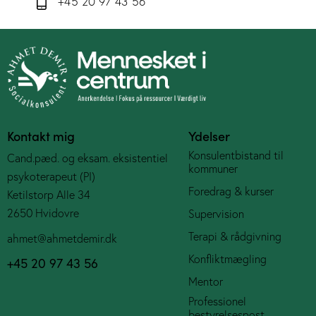
+45 20 97 43 56
Kontakt mig
Ydelser
Konsulentbistand til
Cand.pæd. og eksam. eksistentiel
kommuner
psykoterapeut (PI)
Foredrag & kurser
Ketilstorp Alle 34
2650 Hvidovre
Supervision
Terapi & rådgivning
ahmet@ahmetdemir.dk
Konfliktmægling
+45 20 97 43 56
Mentor
Professionel
bestyrelsespost