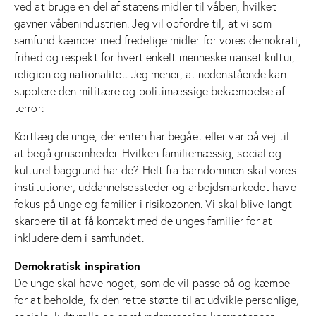
ved at bruge en del af statens midler til våben, hvilket
gavner våbenindustrien. Jeg vil opfordre til, at vi som
samfund kæmper med fredelige midler for vores demokrati,
frihed og respekt for hvert enkelt menneske uanset kultur,
religion og nationalitet. Jeg mener, at nedenstående kan
supplere den militære og politimæssige bekæmpelse af
terror:
Kortlæg de unge, der enten har begået eller var på vej til
at begå grusomheder. Hvilken familiemæssig, social og
kulturel baggrund har de? Helt fra barndommen skal vores
institutioner, uddannelsessteder og arbejdsmarkedet have
fokus på unge og familier i risikozonen. Vi skal blive langt
skarpere til at få kontakt med de unges familier for at
inkludere dem i samfundet.
Demokratisk inspiration
De unge skal have noget, som de vil passe på og kæmpe
for at beholde, fx den rette støtte til at udvikle personlige,