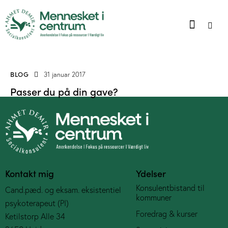
BLOG
31 januar 2017
Passer du på din gave?
Kontakt mig
Ydelser
Konsulentbistand til
Cand.pæd. og eksam. eksistentiel
kommuner
psykoterapeut (PI)
Foredrag & kurser
Ketilstorp Alle 34