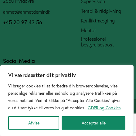
2650 Hvidovre
Supervision
Terapi & rådgivning
ahmet@ahmetdemir.dk
Konfliktmægling
+45 20 97 43 56
Mentor
Professionel
bestyrelsespost
Social Media
Vi værdsætter dit privatliv
Vi bruger cookies til at forbedre din browseroplevelse, vise
personlige reklamer eller indhold og analysere trafikken på
Cookiepolitik
vores netsted. Ved at klikke på "Accepter Alle Cookies" giver
Designer
Birtasarimci.net
© 2026. All Rights Reserved.
du dit samtykke til vores brug af cookies.
GDPR og Cookies
Afvise
Accepter alle