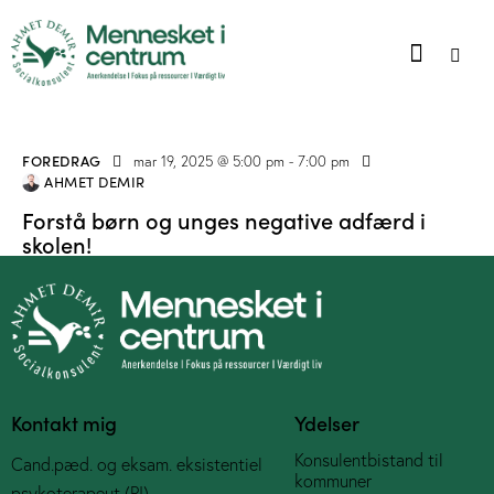
FOREDRAG
mar 19, 2025 @ 5:00 pm
-
7:00 pm
AHMET DEMIR
Forstå børn og unges negative adfærd i
skolen!
Kontakt mig
Ydelser
Konsulentbistand til
Cand.pæd. og eksam. eksistentiel
kommuner
psykoterapeut (PI)