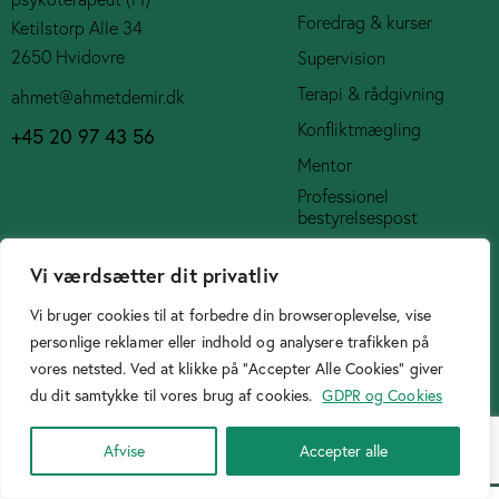
Foredrag & kurser
Ketilstorp Alle 34
2650 Hvidovre
Supervision
Terapi & rådgivning
ahmet@ahmetdemir.dk
Konfliktmægling
+45 20 97 43 56
Mentor
Professionel
bestyrelsespost
Social Media
Vi værdsætter dit privatliv
Vi bruger cookies til at forbedre din browseroplevelse, vise
personlige reklamer eller indhold og analysere trafikken på
vores netsted. Ved at klikke på "Accepter Alle Cookies" giver
du dit samtykke til vores brug af cookies.
GDPR og Cookies
Cookiepolitik
Afvise
Accepter alle
Designer
Birtasarimci.net
© 2026. All Rights Reserved.