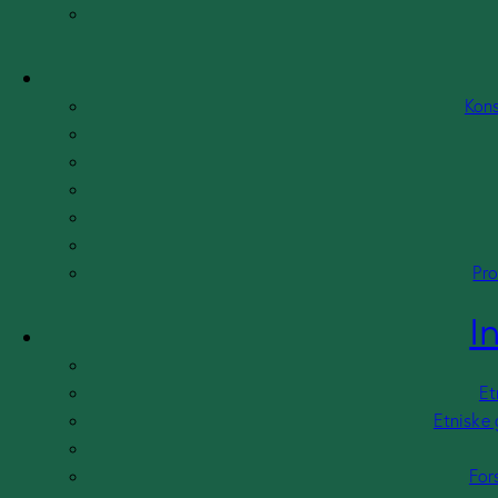
Foredrag & kurser
Supervision
Mentor
Konfliktmægling
Kons
Terapi & rådgivning
Professionel bestyrelsespost
Inspiration
Samarbejde
Etniske minoriteter familier
Pro
Etniske grupper integreres/inkluderes?
Unge og fagfolk
I
Forskellen mellem opdragelse
Hvad er pædagogik ?
Pædagogisk tilgang til unge
Et
Relationskompetence
Etniske 
Presse
For
Intetviews og omtale i trykte medier