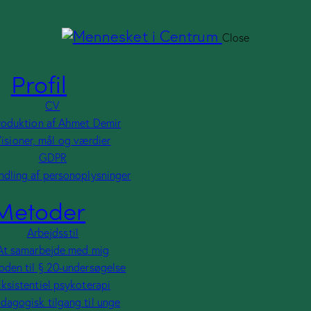
Close
Profil
CV
roduktion af Ahmet Demir
isioner, mål og værdier
GDPR
dling af personoplysninger
Metoder
Arbejdsstil
At samarbejde med mig
den til § 20-undersøgelse
ksistentiel psykoterapi
dagogisk tilgang til unge