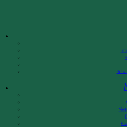
Skip to content
Skip to sidebar
Skip to footer
Profil
CV
Introduktion af Ahmet Demir
Visioner, mål og værdier
GDPR
Int
Behandling af personoplysninger
V
Metoder
Behan
Arbejdsstil
At samarbejde med mig
Metoden til § 20-undersøgelse
Eksistentiel psykoterapi
Pædagogisk tilgang til unge
Relationskompetence
Meto
E
Ydelser
Pæ
Konsulentbistand til kommuner