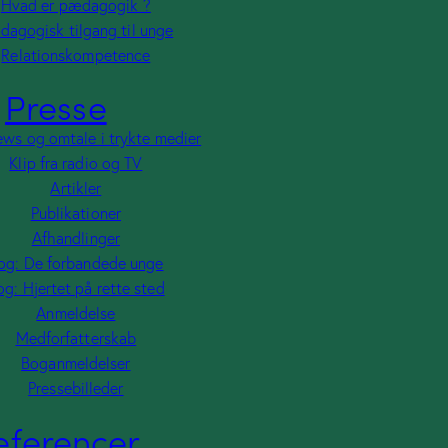
Hvad er pædagogik ?
dagogisk tilgang til unge
Relationskompetence
Presse
ews og omtale i trykte medier
Klip fra radio og TV
Artikler
Publikationer
Afhandlinger
og: De forbandede unge
og: Hjertet på rette sted
Anmeldelse
Medforfatterskab
Boganmeldelser
Pressebilleder
eferencer