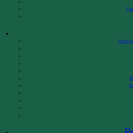
Klip fra radio og TV
Pæ
Artikler
Publikationer
Intetvi
Afhandlinger
Bog: De forbandede unge
Bog: Hjertet på rette sted
Anmeldelse
B
B
Medforfatterskab
Boganmeldelser
Pressebilleder
Referencer
R
Kunder