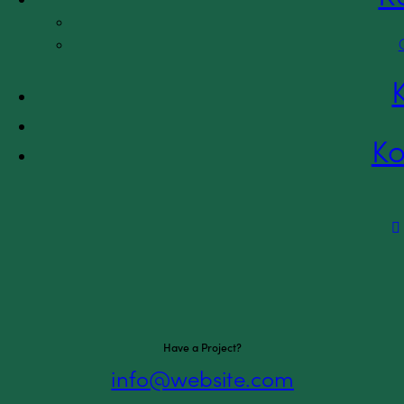
Offentlige myndigheder
Kalender
Blog
Ko
Have a Project?
info@website.com