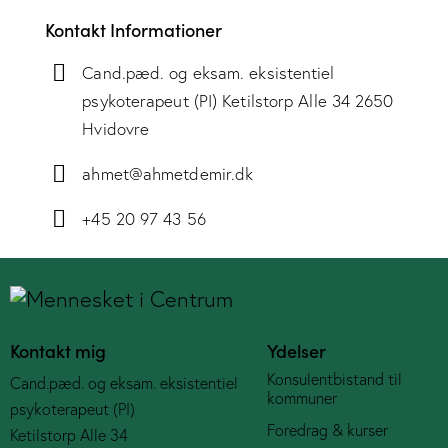
Kontakt Informationer
Cand.pæd. og eksam. eksistentiel
psykoterapeut (PI) Ketilstorp Alle 34 2650
Hvidovre
ahmet@ahmetdemir.dk
+45 20 97 43 56
Kontakt mig
Ydelser
Konsulentbistand til
Cand.pæd. og eksam. eksistentiel
kommuner
psykoterapeut (PI)
Foredrag & kurser
Ketilstorp Alle 34