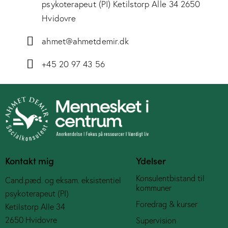
psykoterapeut (PI) Ketilstorp Alle 34 2650
Hvidovre
ahmet@ahmetdemir.dk
+45 20 97 43 56
Kontakt mig
Ydelser
Konsulentbistand til
Cand.pæd. og eksam. eksistentiel
kommuner
psykoterapeut (PI)
Foredrag & kurser
Ketilstorp Alle 34
2650 Hvidovre
Supervision