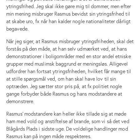
ytringsfrihed. Jeg skal ikke gøre mig til dommer, men efter
min mening misbruger Rasmus bevidst sin ytringsfrihed til
at skabe uro, fx når han kalder nogle nationaliteter dårligt
begavede.
Når jeg siger, at Rasmus misbruger ytringsfriheden, skal det
forstås på den måde, at han selv udmærket ved, at hans
demonstrationer i boligområder med en stor andel etniske
grupper med muslimsk baggrund er meningsløs. Alligevel
udfordrer han fortsat ytringsfriheden, hvilket får mange til
at stille spørgsmål ved, om han skal have lov til sin
optræden. Jeg sætter stor pris på, at fx politiet nogle
gange forbyder både Rasmus og hans modstandere at
demonstrere.
Rasmus’ modstandere kan heller ikke tillade sig at møde
ham med vold og anstiftelse af brande, som vi så det ved
Blågårds Plads i sidste uge. De voldelige handlinger mod
Rasmus kan på ingen måde respekteres.