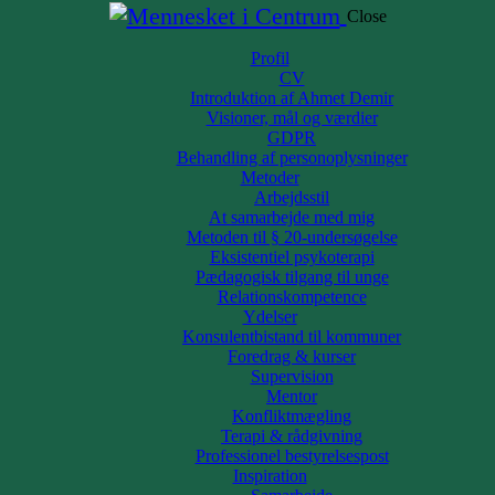
Close
Profil
CV
Introduktion af Ahmet Demir
Visioner, mål og værdier
GDPR
Behandling af personoplysninger
Metoder
Arbejdsstil
At samarbejde med mig
ceptabelt
Metoden til § 20-undersøgelse
Eksistentiel psykoterapi
Pædagogisk tilgang til unge
Relationskompetence
Ydelser
Konsulentbistand til kommuner
Foredrag & kurser
ra etniske minoriteter, men vold findes blandt alle. Denne kronik hand
Supervision
- og ungdomsklubber med overvægt af børn og unge fra etniske minorite
Mentor
Konfliktmægling
e børn og unge, som har svært ved at trives i egne familier og forskellig
Terapi & rådgivning
Professionel bestyrelsespost
 belastede boligområder. Deres familier har ofte problemer med økonomien
Inspiration
 traumatiserede af kriser i deres oprindelsesland. De har sundhedsprob