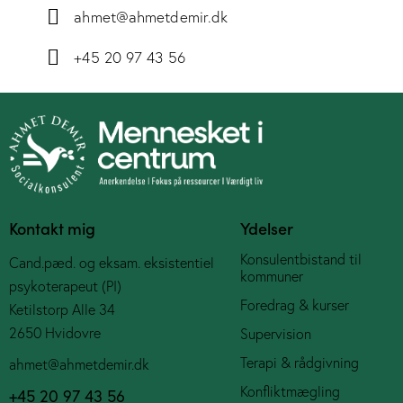
ahmet@ahmetdemir.dk
+45 20 97 43 56
Kontakt mig
Ydelser
Konsulentbistand til
Cand.pæd. og eksam. eksistentiel
kommuner
psykoterapeut (PI)
Foredrag & kurser
Ketilstorp Alle 34
2650 Hvidovre
Supervision
Terapi & rådgivning
ahmet@ahmetdemir.dk
Konfliktmægling
+45 20 97 43 56