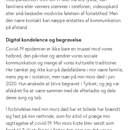
familiens eller venners stemmer i telefonen, videoopkald
eller små beskeder modvirke følelsen af fortabthed. Men
den nære kontakt kan næppe erstattes af kommunikation
på afstand.
Digital kondolence og begravelse
Covid-19 epidemien er ikke bare en trussel mod vores
helbred, den påvirker og ændrer vores sociale
kommunikation og mange af vores kulturelle traditioner.
Her tænker jeg ikke kun på dødsfaldene i min nære familie,
mens jeg er i isolation, men især på min mors død i juni
2020. Hun ønskede at blive begravet i Tyrkiet; og jeg var
afskåret fra at være sammen med de efterladte og dele
deres sorg og tab.
I forbindelse med min mors død har et billede har brændt
sig fast på min nethinde, som for altid vil præge min
iagttagelse af covid-19. Min mors kiste blev sendt som
fragt til Tyrkiet; for mig føltes det, som om det var en