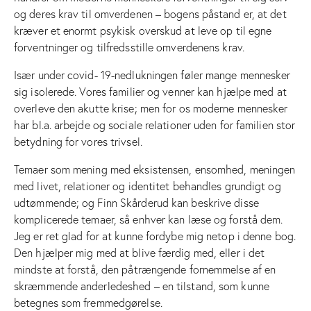
og deres krav til omverdenen – bogens påstand er, at det
kræver et enormt psykisk overskud at leve op til egne
forventninger og tilfredsstille omverdenens krav.
Især under covid- 19-nedlukningen føler mange mennesker
sig isolerede. Vores familier og venner kan hjælpe med at
overleve den akutte krise; men for os moderne mennesker
har bl.a. arbejde og sociale relationer uden for familien stor
betydning for vores trivsel.
Temaer som mening med eksistensen, ensomhed, meningen
med livet, relationer og identitet behandles grundigt og
udtømmende; og Finn Skårderud kan beskrive disse
komplicerede temaer, så enhver kan læse og forstå dem.
Jeg er ret glad for at kunne fordybe mig netop i denne bog.
Den hjælper mig med at blive færdig med, eller i det
mindste at forstå, den påtrængende fornemmelse af en
skræmmende anderledeshed – en tilstand, som kunne
betegnes som fremmedgørelse.