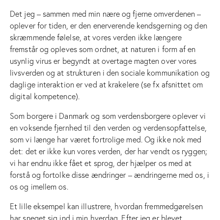
Det jeg – sammen med min nære og fjerne omverdenen –
oplever for tiden, er den enerverende kendsgerning og den
skræmmende følelse, at vores verden ikke længere
fremstår og opleves som ordnet, at naturen i form af en
usynlig virus er begyndt at overtage magten over vores
livsverden og at strukturen i den sociale kommunikation og
daglige interaktion er ved at krakelere (se fx afsnittet om
digital kompetence).
Som borgere i Danmark og som verdensborgere oplever vi
en voksende fjernhed til den verden og verdensopfattelse,
som vi længe har været fortrolige med. Og ikke nok med
det: det er ikke kun vores verden, der har vendt os ryggen;
vi har endnu ikke fået et sprog, der hjælper os med at
forstå og fortolke disse ændringer – ændringerne med os, i
os og imellem os.
Et lille eksempel kan illustrere, hvordan fremmedgørelsen
har sneget sig ind i min hverdag. Efter jeg er blevet