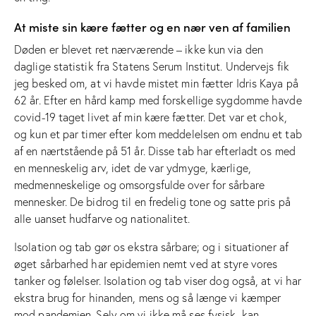
At miste sin kære fætter og en nær ven af familien
Døden er blevet ret nærværende – ikke kun via den
daglige statistik fra Statens Serum Institut. Undervejs fik
jeg besked om, at vi havde mistet min fætter Idris Kaya på
62 år. Efter en hård kamp med forskellige sygdomme havde
covid-19 taget livet af min kære fætter. Det var et chok,
og kun et par timer efter kom meddelelsen om endnu et tab
af en nærtstående på 51 år. Disse tab har efterladt os med
en menneskelig arv, idet de var ydmyge, kærlige,
medmenneskelige og omsorgsfulde over for sårbare
mennesker. De bidrog til en fredelig tone og satte pris på
alle uanset hudfarve og nationalitet.
Isolation og tab gør os ekstra sårbare; og i situationer af
øget sårbarhed har epidemien nemt ved at styre vores
tanker og følelser. Isolation og tab viser dog også, at vi har
ekstra brug for hinanden, mens og så længe vi kæmper
mod pandemien. Selv om vi ikke må ses fysisk, kan