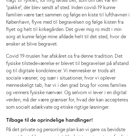
”pakke”, der blev sendt af sted. Inden covid-19 kunne
familien være tæt sammen og følge en kiste til lufthavnen i
København, flyve med til begravelsen og følge kisten fra
flyet og helt til kirkegården. Det giver mig ro midt i min
sorg at kunne følge mine afdøde helt til det sted, hvor de
ønsker at blive begravet.
Covid 19-truslen har afskåret os fra denne tradition. Det
fysiske tilstedeværelse er blevet til begravelser på afstand
og til digitale kondolencer. Vi mennesker er trods alt
sociale væsner; og især i situationer, hvor vi oplever
menneskeligt tab, har vi i den grad brug for vores families
og venners fysiske nærvær. Og selvom vi lever i en digital
verden, må der være grænser for, hvad der kan accepteres
som socialt adækvate og etiske rigtige løsninger.
Tilbage til de oprindelige handlinger!
På det private og personlige plan kan vi gøre os bevidste