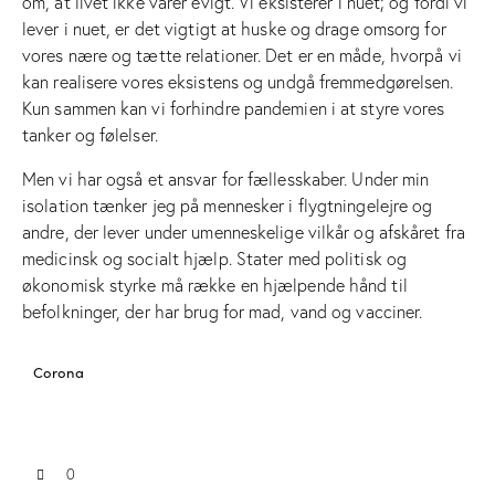
om, at livet ikke varer evigt. Vi eksisterer i nuet; og fordi vi
lever i nuet, er det vigtigt at huske og drage omsorg for
vores nære og tætte relationer. Det er en måde, hvorpå vi
kan realisere vores eksistens og undgå fremmedgørelsen.
Kun sammen kan vi forhindre pandemien i at styre vores
tanker og følelser.
Men vi har også et ansvar for fællesskaber. Under min
isolation tænker jeg på mennesker i flygtningelejre og
andre, der lever under umenneskelige vilkår og afskåret fra
medicinsk og socialt hjælp. Stater med politisk og
økonomisk styrke må række en hjælpende hånd til
befolkninger, der har brug for mad, vand og vacciner.
Corona
0