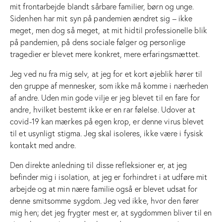
mit frontarbejde blandt sårbare familier, børn og unge.
Sidenhen har mit syn på pandemien ændret sig – ikke
meget, men dog så meget, at mit hidtil professionelle blik
på pandemien, på dens sociale følger og personlige
tragedier er blevet mere konkret, mere erfaringsmættet.
Jeg ved nu fra mig selv, at jeg for et kort øjeblik hører til
den gruppe af mennesker, som ikke må komme i nærheden
af andre. Uden min gode vilje er jeg blevet til en fare for
andre, hvilket bestemt ikke er en rar følelse. Udover at
covid-19 kan mærkes på egen krop, er denne virus blevet
til et usynligt stigma. Jeg skal isoleres, ikke være i fysisk
kontakt med andre.
Den direkte anledning til disse refleksioner er, at jeg
befinder mig i isolation, at jeg er forhindret i at udføre mit
arbejde og at min nære familie også er blevet udsat for
denne smitsomme sygdom. Jeg ved ikke, hvor den fører
mig hen; det jeg frygter mest er, at sygdommen bliver til en