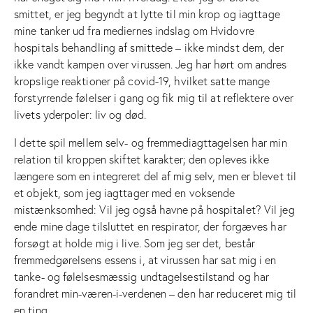
smittet, er jeg begyndt at lytte til min krop og iagttage
mine tanker ud fra mediernes indslag om Hvidovre
hospitals behandling af smittede – ikke mindst dem, der
ikke vandt kampen over virussen. Jeg har hørt om andres
kropslige reaktioner på covid-19, hvilket satte mange
forstyrrende følelser i gang og fik mig til at reflektere over
livets yderpoler: liv og død.
I dette spil mellem selv- og fremmediagttagelsen har min
relation til kroppen skiftet karakter; den opleves ikke
længere som en integreret del af mig selv, men er blevet til
et objekt, som jeg iagttager med en voksende
mistænksomhed: Vil jeg også havne på hospitalet? Vil jeg
ende mine dage tilsluttet en respirator, der forgæves har
forsøgt at holde mig i live. Som jeg ser det, består
fremmedgørelsens essens i, at virussen har sat mig i en
tanke- og følelsesmæssig undtagelsestilstand og har
forandret min-væren-i-verdenen – den har reduceret mig til
en ting.