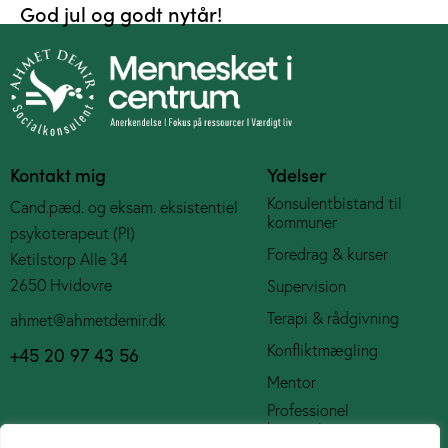
God jul og godt nytår!
Kontakt mig
Ydelser
Konsulentbistand til
Cand.pæd. og eksam. eksistentiel
kommuner
psykoterapeut (PI)
Foredrag & kurser
Ketilstorp Alle 34
2650 Hvidovre
Supervision
Terapi & rådgivning
ahmet@ahmetdemir.dk
Konfliktmægling
+45 20 97 43 56
Mentor
Professionel
bestyrelsespost