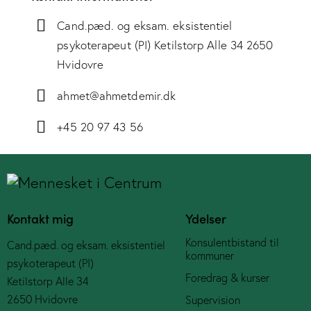
Cand.pæd. og eksam. eksistentiel
psykoterapeut (PI) Ketilstorp Alle 34 2650
Hvidovre
ahmet@ahmetdemir.dk
+45 20 97 43 56
Kontakt mig
Ydelser
Konsulentbistand til
Cand.pæd. og eksam. eksistentiel
kommuner
psykoterapeut (PI)
Foredrag & kurser
Ketilstorp Alle 34
2650 Hvidovre
Supervision