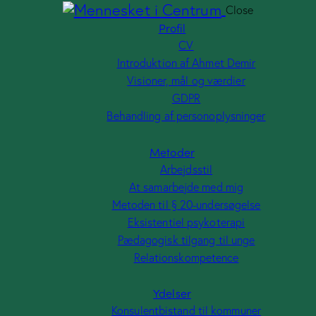
Close
Profil
CV
Introduktion af Ahmet Demir
Visioner, mål og værdier
GDPR
Behandling af personoplysninger
Metoder
Arbejdsstil
At samarbejde med mig
Metoden til § 20-undersøgelse
Eksistentiel psykoterapi
Pædagogisk tilgang til unge
Relationskompetence
Ydelser
Konsulentbistand til kommuner