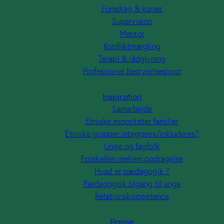
Foredrag & kurser
Supervision
Mentor
Konfliktmægling
Terapi & rådgivning
 onsectetur
Consectetur adipiscing elit, sed do eius
Professionel bestyrelsespost
incididunt ut labore.
do eiusm od tempor incididunt ut labor
Inspiration
ur aonsectetur sed
Consectetur adipiscing elit, sed do eius
Samarbejde
 tempor.
do eiusm od tempor.
Etniske minoriteter familier
Etniske grupper integreres/inkluderes?
Unge og fagfolk
Forskellen mellem opdragelse
Hvad er pædagogik ?
Pædagogisk tilgang til unge
iti atque corrupti quos dolores et quas molestias excepturi. scin
Relationskompetence
Presse