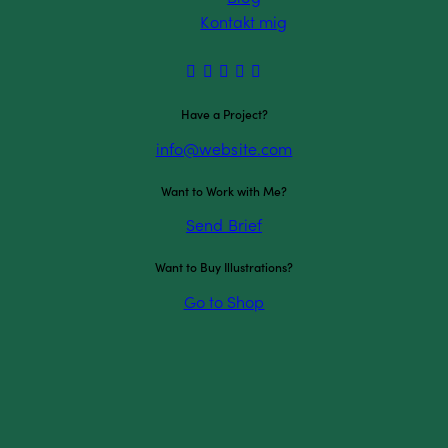
Kontakt mig
Have a Project?
info@website.com
Want to Work with Me?
Send Brief
Want to Buy Illustrations?
Go to Shop
takt mig
Ydelser
nd.pæd. og eksam.
Konsulentbistand til kommuner
istentiel psykoterapeut
Foredrag & kurser
)
Supervision
ilstorp Alle 34