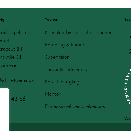
mig
Ydelser
Soc
æd. og eksam.
Konsulentbistand til kommuner
ntiel
Foredrag & kurser
rapeut (PI)
orp Alle 34
Supervision
vidovre
Terapi & rådgivning
@ahmetdemir.dk
Konfliktmægling
Mentor
0 97 43 56
Professionel bestyrelsespost
Cook