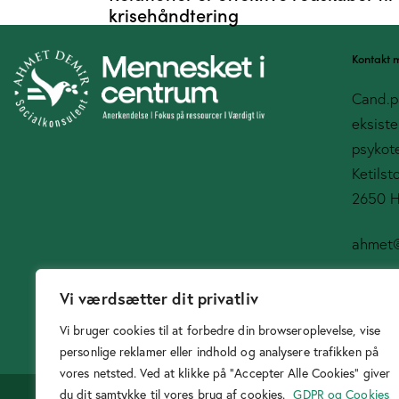
krisehåndtering
Kontakt 
Cand.p
eksiste
psykote
Ketilst
2650 H
ahmet
Vi værdsætter dit privatliv
+45 2
Vi bruger cookies til at forbedre din browseroplevelse, vise
personlige reklamer eller indhold og analysere trafikken på
vores netsted. Ved at klikke på "Accepter Alle Cookies" giver
du dit samtykke til vores brug af cookies.
GDPR og Cookies