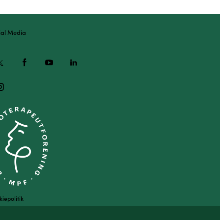
ial Media
iepolitik