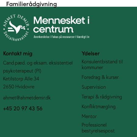
Familierådgivning
Kontakt mig
Ydelser
Konsulentbistand til
Cand.pæd. og eksam. eksistentiel
kommuner
psykoterapeut (PI)
Foredrag & kurser
Ketilstorp Alle 34
2650 Hvidovre
Supervision
Terapi & rådgivning
ahmet@ahmetdemir.dk
Konfliktmægling
+45 20 97 43 56
Mentor
Professionel
bestyrelsespost