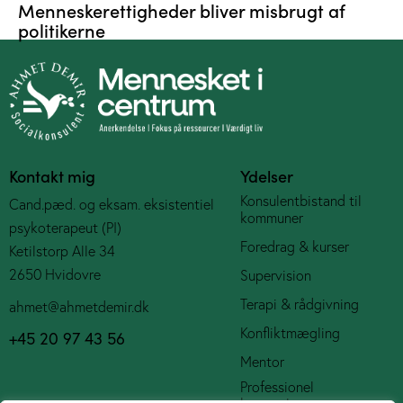
Menneskerettigheder bliver misbrugt af
politikerne
Kontakt mig
Ydelser
Konsulentbistand til
Cand.pæd. og eksam. eksistentiel
kommuner
psykoterapeut (PI)
Foredrag & kurser
Ketilstorp Alle 34
2650 Hvidovre
Supervision
Terapi & rådgivning
ahmet@ahmetdemir.dk
Konfliktmægling
+45 20 97 43 56
Mentor
Professionel