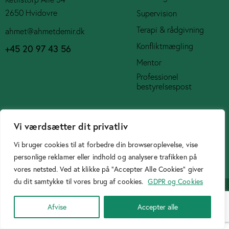
2650 Hvidovre
Supervision
Terapi & rådgivning
ahmet@ahmetdemir.dk
Konfliktmægling
+45 20 97 43 56
Mentor
Professionel
bestyrelsespost
Social Media
Vi værdsætter dit privatliv
Vi bruger cookies til at forbedre din browseroplevelse, vise
personlige reklamer eller indhold og analysere trafikken på
vores netsted. Ved at klikke på "Accepter Alle Cookies" giver
Cookiepolitik
du dit samtykke til vores brug af cookies.
GDPR og Cookies
Designer
Birtasarimci.net
© 2026. All Rights Reserved.
Afvise
Accepter alle