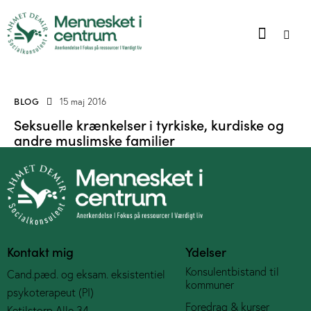
BLOG
15 maj 2016
Seksuelle krænkelser i tyrkiske, kurdiske og
andre muslimske familier
Kontakt mig
Ydelser
Konsulentbistand til
Cand.pæd. og eksam. eksistentiel
kommuner
psykoterapeut (PI)
Foredrag & kurser
Ketilstorp Alle 34