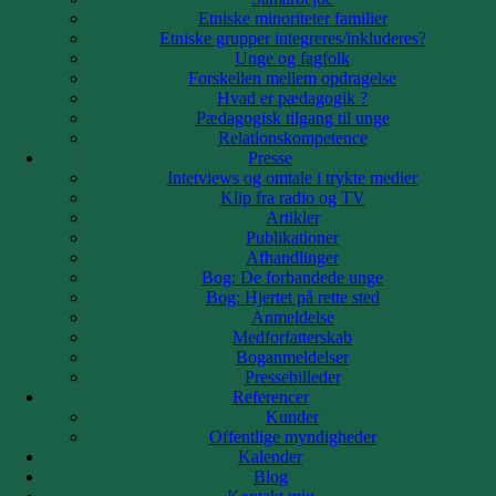
Inspiration
Etniske minoriteter familier
Samarbejde
Etniske grupper integreres/inkluderes?
Etniske minoriteter familier
Unge og fagfolk
Etniske grupper integreres/inkluderes?
Forskellen mellem opdragelse
Unge og fagfolk
Hvad er pædagogik ?
Forskellen mellem opdragelse
Pædagogisk tilgang til unge
Hvad er pædagogik ?
Relationskompetence
Pædagogisk tilgang til unge
Presse
Relationskompetence
Intetviews og omtale i trykte medier
Presse
Klip fra radio og TV
Artikler
Intetviews og omtale
Publikationer
i trykte medier
Afhandlinger
Klip fra radio og TV
Bog: De forbandede unge
Artikler
Bog: Hjertet på rette sted
Anmeldelse
Publikationer
Medforfatterskab
Afhandlinger
Boganmeldelser
Bog: De forbandede
Pressebilleder
unge
Referencer
Bog: Hjertet på rette
Kunder
sted
Offentlige myndigheder
Anmeldelse
Kalender
Medforfatterskab
Blog
Boganmeldelser