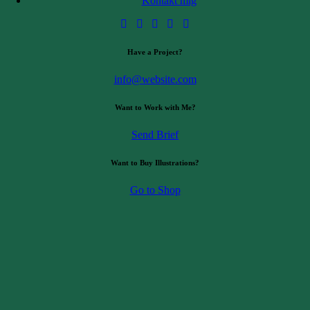
Kontakt mig
Pressebilleder
Referencer
Kunder
Offentlige myndigheder
Have a Project?
Kalender
Blog
info@website.com
Want to Work with Me?
Kontakt mig
Send Brief
Want to Buy Illustrations?
Go to Shop
Blog
1 oktober 2012
Samarbejde med forældre med anden etnisk
baggrund
Kontakt mig