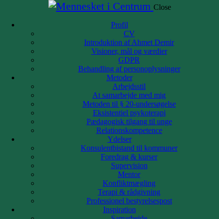
Close
Skip to content
Skip to footer
Profil
CV
Profil
Introduktion af Ahmet Demir
CV
Visioner, mål og værdier
Introduktion af Ahmet Demir
GDPR
Visioner, mål og værdier
Behandling af personoplysninger
GDPR
Metoder
Behandling af personoplysninger
Arbejdsstil
Metoder
At samarbejde med mig
Arbejdsstil
Metoden til § 20-undersøgelse
At samarbejde med mig
Eksistentiel psykoterapi
Metoden til § 20-undersøgelse
Pædagogisk tilgang til unge
Eksistentiel psykoterapi
Relationskompetence
Pædagogisk tilgang til unge
Ydelser
Relationskompetence
Konsulentbistand til kommuner
Ydelser
Foredrag & kurser
Konsulentbistand til kommuner
Supervision
Foredrag & kurser
Mentor
Supervision
Konfliktmægling
Mentor
Terapi & rådgivning
Konfliktmægling
Professionel bestyrelsespost
Terapi & rådgivning
Inspiration
Professionel bestyrelsespost
Samarbejde