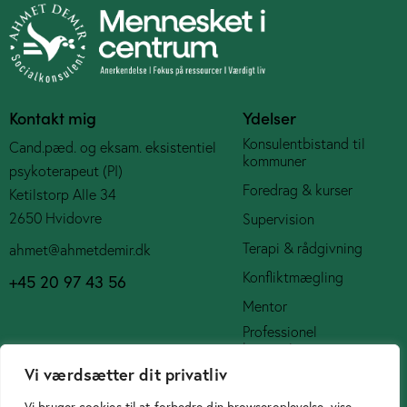
Kontakt mig
Ydelser
Konsulentbistand til
Cand.pæd. og eksam. eksistentiel
kommuner
psykoterapeut (PI)
Foredrag & kurser
Ketilstorp Alle 34
2650 Hvidovre
Supervision
Terapi & rådgivning
ahmet@ahmetdemir.dk
Konfliktmægling
+45 20 97 43 56
Mentor
Professionel
bestyrelsespost
Vi værdsætter dit privatliv
Social Media