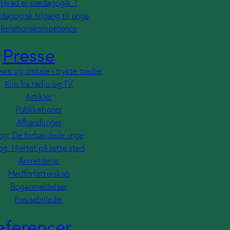
Hvad er pædagogik ?
dagogisk tilgang til unge
Intetviews
Publikationer
Pressebilleder
Relationskompetence
og
Afhandlinger
omtale
Bog:
Kontakt m
Presse
i
De
trykte
forbandede
ews og omtale i trykte medier
medier
unge
Klip fra radio og TV
Klip
Bog:
Artikler
fra
Hjertet
Publikationer
radio
på
Afhandlinger
og
rette
og: De forbandede unge
TV
sted
Artikler
Anmeldelse
og: Hjertet på rette sted
Medforfatterskab
Anmeldelse
Boganmeldelser
Medforfatterskab
Boganmeldelser
Pressebilleder
Referencer
eferencer
Kunder