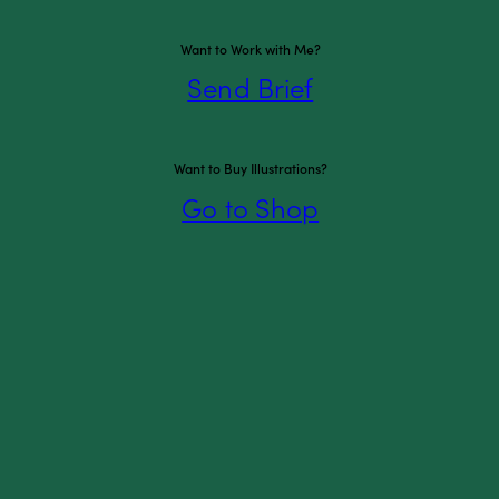
Want to Work with Me?
Send Brief
Want to Buy Illustrations?
Go to Shop
Blog
8 februar 2016
Mønsterbrydere og de professionelle