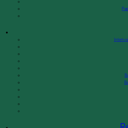
Pæ
Intetvi
B
B
R