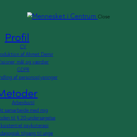
Profil
Close
CV
Introduktion af Ahmet Demir
Profil
Visioner, mål og værdier
GDPR
CV
Behandling af personoplysninger
roduktion af Ahmet Demir
isioner, mål og værdier
Metoder
GDPR
Arbejdsstil
dling af personoplysninger
At samarbejde med mig
Metoder
Metoden til § 20-undersøgelse
Eksistentiel psykoterapi
Pædagogisk tilgang til unge
Arbejdsstil
Relationskompetence
At samarbejde med mig
den til § 20-undersøgelse
Ydelser
ksistentiel psykoterapi
Konsulentbistand til kommuner
dagogisk tilgang til unge