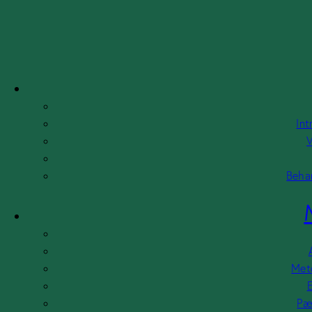
Skip to content
Skip to footer
Int
V
Behan
Meto
E
Pæ