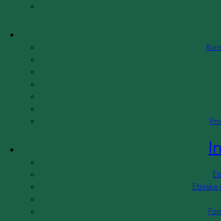
Kons
Pro
I
Et
Etniske 
For