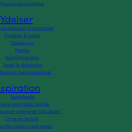
Foredrag & kurser
Relationskompetence
Supervision
Ydelser
Mentor
Konfliktmægling
ulentbistand til kommuner
Terapi & rådgivning
Professionel bestyrelsespost
Foredrag & kurser
Supervision
Inspiration
Mentor
Samarbejde
Konfliktmægling
Etniske minoriteter familier
Terapi & rådgivning
Etniske grupper
fessionel bestyrelsespost
integreres/inkluderes?
nspiration
Unge og fagfolk
Forskellen mellem opdragelse
Samarbejde
Hvad er pædagogik ?
Pædagogisk tilgang til unge
niske minoriteter familier
Relationskompetence
grupper integreres/inkluderes?
Unge og fagfolk
Presse
skellen mellem opdragelse