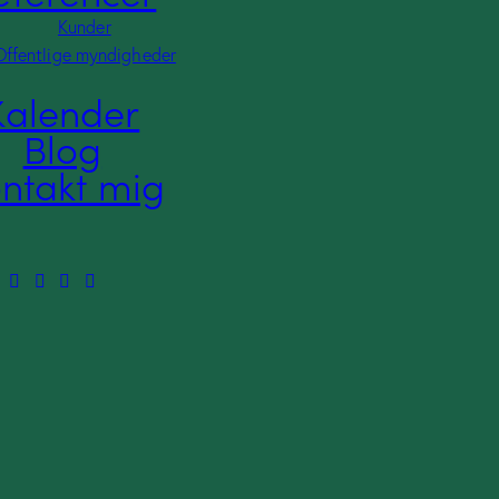
Offentlige myndigheder
Kunder
Offentlige myndigheder
Kalender
Kalender
Blog
Blog
ntakt mig