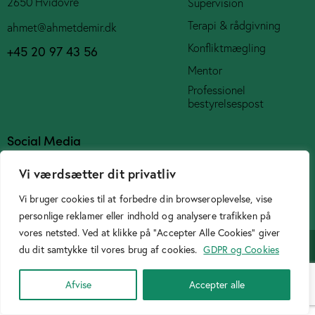
2650 Hvidovre
Supervision
Terapi & rådgivning
ahmet@ahmetdemir.dk
Konfliktmægling
+45 20 97 43 56
Mentor
Professionel
bestyrelsespost
Social Media
Vi værdsætter dit privatliv
Vi bruger cookies til at forbedre din browseroplevelse, vise
personlige reklamer eller indhold og analysere trafikken på
Cookiepolitik
vores netsted. Ved at klikke på "Accepter Alle Cookies" giver
Designer
Birtasarimci.net
© 2026. All Rights Reserved.
du dit samtykke til vores brug af cookies.
GDPR og Cookies
Afvise
Accepter alle