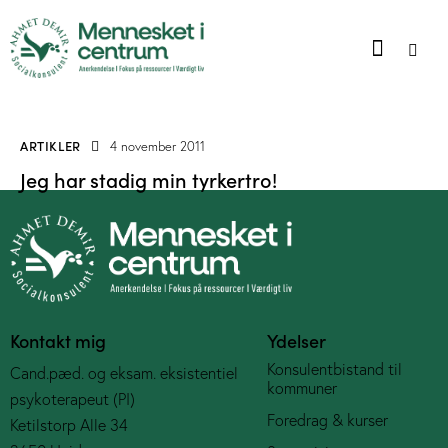
ARTIKLER
4 november 2011
Jeg har stadig min tyrkertro!
Kontakt mig
Ydelser
Konsulentbistand til
Cand.pæd. og eksam. eksistentiel
kommuner
psykoterapeut (PI)
Foredrag & kurser
Ketilstorp Alle 34