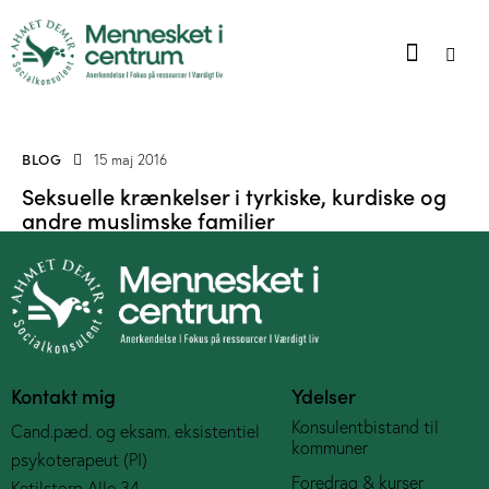
BLOG
15 maj 2016
Seksuelle krænkelser i tyrkiske, kurdiske og
andre muslimske familier
Kontakt mig
Ydelser
Konsulentbistand til
Cand.pæd. og eksam. eksistentiel
kommuner
psykoterapeut (PI)
Foredrag & kurser
Ketilstorp Alle 34