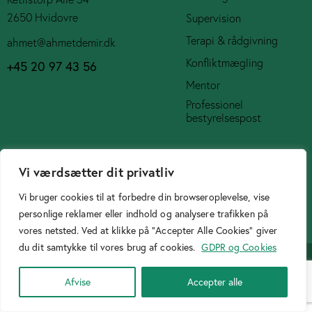
2650 Hvidovre
Supervision
Terapi & rådgivning
ahmet@ahmetdemir.dk
Konfliktmægling
+45 20 97 43 56
Mentor
Professionel
bestyrelsespost
Social Media
Vi værdsætter dit privatliv
Vi bruger cookies til at forbedre din browseroplevelse, vise
personlige reklamer eller indhold og analysere trafikken på
vores netsted. Ved at klikke på "Accepter Alle Cookies" giver
Cookiepolitik
du dit samtykke til vores brug af cookies.
GDPR og Cookies
Designer
Birtasarimci.net
© 2026. All Rights Reserved.
Afvise
Accepter alle