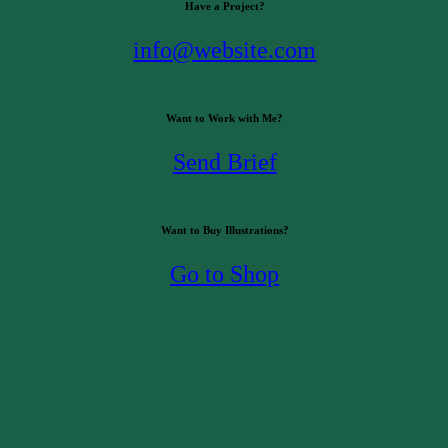
Have a Project?
info@website.com
Want to Work with Me?
Send Brief
Want to Buy Illustrations?
Blog
12 januar 2012
Go to Shop
Islam og muslimer – oplysning og samfundsengag