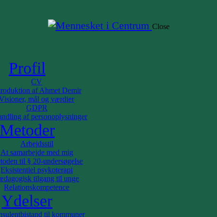
Close
on af Ahmet Demir
mål og værdier
Profil
 af personoplysninger
CV
troduktion af Ahmet Demir
ejde med mig
Visioner, mål og værdier
l § 20-undersøgelse
GDPR
l psykoterapi
ndling af personoplysninger
 tilgang til unge
Metoder
kompetence
Arbejdsstil
istand til kommuner
At samarbejde med mig
 kurser
toden til § 20-undersøgelse
n
Eksistentiel psykoterapi
ædagogisk tilgang til unge
ægling
Relationskompetence
ådgivning
Ydelser
l bestyrelsespost
sulentbistand til kommuner
e