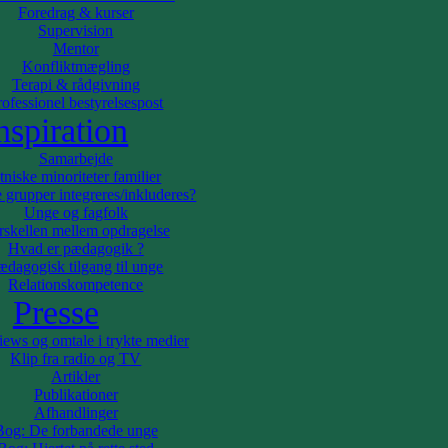
Foredrag & kurser
oriteter familier
Supervision
upper integreres/inkluderes?
Mentor
agfolk
Konfliktmægling
 mellem opdragelse
Terapi & rådgivning
ædagogik ?
rofessionel bestyrelsespost
 tilgang til unge
nspiration
kompetence
Samarbejde
tniske minoriteter familier
 grupper integreres/inkluderes?
tetviews og
Publikationer
Pr
Unge og fagfolk
 i trykte
Afhandlinger
rskellen mellem opdragelse
r
Bog: De
Hvad er pædagogik ?
ip fra radio og
forbandede unge
ædagogisk tilgang til unge
Bog: Hjertet på
Relationskompetence
tikler
rette sted
Presse
Anmeldelse
Medforfatterskab
Boganmeldelser
views og omtale i trykte medier
Klip fra radio og TV
Artikler
Publikationer
 myndigheder
Afhandlinger
Bog: De forbandede unge