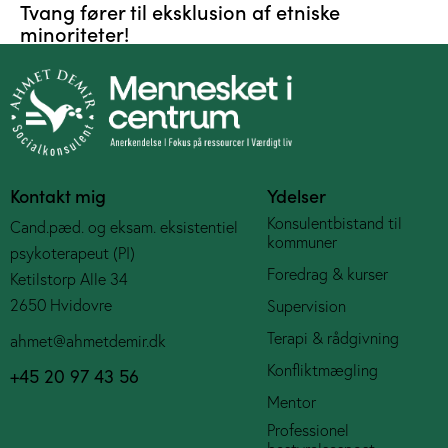
Tvang fører til eksklusion af etniske
minoriteter!
Kontakt mig
Ydelser
Konsulentbistand til
Cand.pæd. og eksam. eksistentiel
kommuner
psykoterapeut (PI)
Foredrag & kurser
Ketilstorp Alle 34
2650 Hvidovre
Supervision
Terapi & rådgivning
ahmet@ahmetdemir.dk
Konfliktmægling
+45 20 97 43 56
Mentor
Professionel