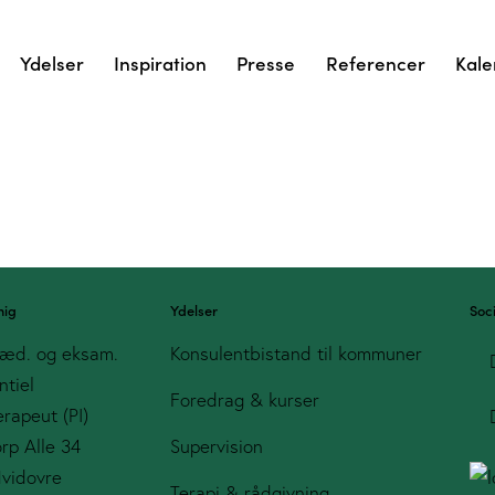
Ydelser
Inspiration
Presse
Referencer
Kale
mig
Ydelser
Soc
æd. og eksam.
Konsulentbistand til kommuner
ntiel
Foredrag & kurser
rapeut (PI)
orp Alle 34
Supervision
vidovre
Terapi & rådgivning