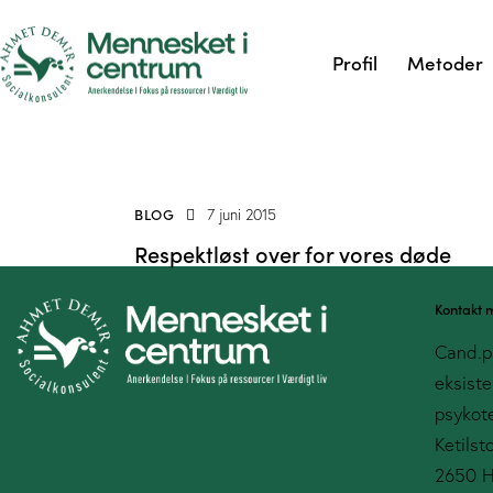
Profil
Metoder
BLOG
7 juni 2015
Respektløst over for vores døde
Kontakt 
Cand.p
eksiste
psykote
Ketilst
2650 H