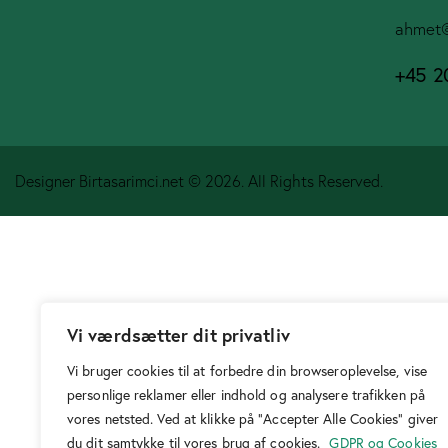
ahmet
+45 2
Designer
Birtasarimci.net
© 2026. All Rights Reserved.
Vi værdsætter dit privatliv
Vi bruger cookies til at forbedre din browseroplevelse, vise
personlige reklamer eller indhold og analysere trafikken på
vores netsted. Ved at klikke på "Accepter Alle Cookies" giver
du dit samtykke til vores brug af cookies.
GDPR og Cookies