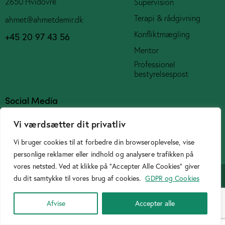
2650 Hvidovre
Supervision
Terapi & rådgivning
ahmet@ahmetdemir.dk
Konfliktmægling
+45 20 97 43 56
Mentor
Professionel
bestyrelsespost
Social Media
Vi værdsætter dit privatliv
Vi bruger cookies til at forbedre din browseroplevelse, vise
personlige reklamer eller indhold og analysere trafikken på
Cookiepolitik
vores netsted. Ved at klikke på "Accepter Alle Cookies" giver
Designer
Birtasarimci.net
© 2026. All Rights Reserved.
du dit samtykke til vores brug af cookies.
GDPR og Cookies
Afvise
Accepter alle