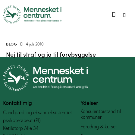
BLOG
4 juli 2010
Nej til straf og ja til forebyggelse
Kontakt mig
Ydelser
Konsulentbistand til
Cand.pæd. og eksam. eksistentiel
kommuner
psykoterapeut (PI)
Foredrag & kurser
Ketilstorp Alle 34