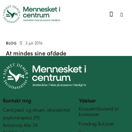
BLOG
3 juli 2016
At mindes sine afdøde
Kontakt mig
Ydelser
Konsulentbistand til
Cand.pæd. og eksam. eksistentiel
kommuner
psykoterapeut (PI)
Foredrag & kurser
Ketilstorp Alle 34