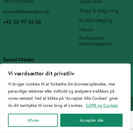
2650 Hvidovre
Supervision
Terapi & rådgivning
ahmet@ahmetdemir.dk
Konfliktmægling
+45 20 97 43 56
Mentor
Professionel
bestyrelsespost
Social Media
Vi værdsætter dit privatliv
Vi bruger cookies til at forbedre din browseroplevelse, vise
personlige reklamer eller indhold og analysere trafikken på
Cookiepolitik
vores netsted. Ved at klikke på "Accepter Alle Cookies" giver
Designer
Birtasarimci.net
© 2026. All Rights Reserved.
du dit samtykke til vores brug af cookies.
GDPR og Cookies
Afvise
Accepter alle