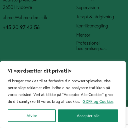
2650 Hvidovre
Supervision
Terapi & rådgivning
ahmet@ahmetdemir.dk
Konfliktmægling
+45 20 97 43 56
Mentor
Professionel
bestyrelsespost
Social Media
Vi værdsætter dit privatliv
Vi bruger cookies til at forbedre din browseroplevelse, vise
personlige reklamer eller indhold og analysere trafikken på
vores netsted. Ved at klikke på "Accepter Alle Cookies" giver
Cookiepolitik
du dit samtykke til vores brug af cookies.
GDPR og Cookies
Designer
Birtasarimci.net
© 2026. All Rights Reserved.
Afvise
Accepter alle