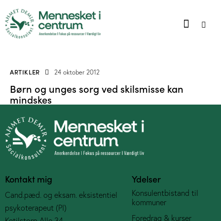
ARTIKLER
24 oktober 2012
Børn og unges sorg ved skilsmisse kan
mindskes
Kontakt mig
Ydelser
Konsulentbistand til
Cand.pæd. og eksam. eksistentiel
kommuner
psykoterapeut (PI)
Foredrag & kurser
Ketilstorp Alle 34