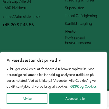
Ketilstorp Alle 34
2650 Hvidovre
Supervision
Terapi & rådgivning
ahmet@ahmetdemir.dk
Konfliktmægling
+45 20 97 43 56
Mentor
Professionel
bestyrelsespost
Social Media
Vi værdsætter dit privatliv
Vi bruger cookies til at forbedre din browseroplevelse, vise
personlige reklamer eller indhold og analysere trafikken på
vores netsted. Ved at klikke på "Accepter Alle Cookies" giver
Cookiepolitik
du dit samtykke til vores brug af cookies.
GDPR og Cookies
Designer
Birtasarimci.net
© 2026. All Rights Reserved.
Afvise
Accepter alle