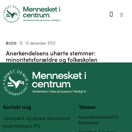
BLOG
12 december 2012
Anerkendelsens uhørte stemmer:
minoritetsforældre og folkeskolen
Kontakt mig
Ydelser
Konsulentbistand til
Cand.pæd. og eksam. eksistentiel
kommuner
psykoterapeut (PI)
Foredrag & kurser