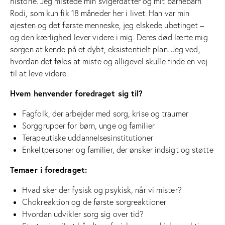
historie. Jeg mistede min svigerdatter og mit barnebarn
Rodi, som kun fik 18 måneder her i livet. Han var min
øjesten og det første menneske, jeg elskede ubetinget –
og den kærlighed lever videre i mig. Deres død lærte mig
sorgen at kende på et dybt, eksistentielt plan. Jeg ved,
hvordan det føles at miste og alligevel skulle finde en vej
til at leve videre.
Hvem henvender foredraget sig til?
Fagfolk, der arbejder med sorg, krise og traumer
Sorggrupper for børn, unge og familier
Terapeutiske uddannelsesinstitutioner
Enkeltpersoner og familier, der ønsker indsigt og støtte
Temaer i foredraget:
Hvad sker der fysisk og psykisk, når vi mister?
Chokreaktion og de første sorgreaktioner
Hvordan udvikler sorg sig over tid?