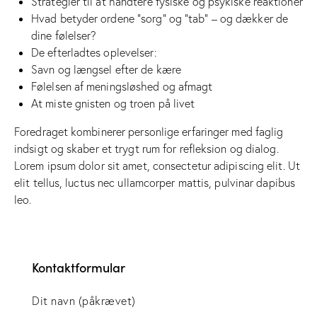
Strategier til at håndtere fysiske og psykiske reaktioner
Hvad betyder ordene “sorg” og “tab” – og dækker de
dine følelser?
De efterladtes oplevelser:
Savn og længsel efter de kære
Følelsen af meningsløshed og afmagt
At miste gnisten og troen på livet
Foredraget kombinerer personlige erfaringer med faglig
indsigt og skaber et trygt rum for refleksion og dialog.
Lorem ipsum dolor sit amet, consectetur adipiscing elit. Ut
elit tellus, luctus nec ullamcorper mattis, pulvinar dapibus
leo.
Kontaktformular