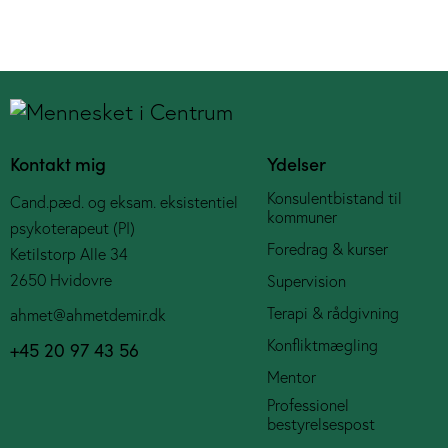
Kontakt mig
Ydelser
Konsulentbistand til
Cand.pæd. og eksam. eksistentiel
kommuner
psykoterapeut (PI)
Foredrag & kurser
Ketilstorp Alle 34
2650 Hvidovre
Supervision
Terapi & rådgivning
ahmet@ahmetdemir.dk
Konfliktmægling
+45 20 97 43 56
Mentor
Professionel
bestyrelsespost