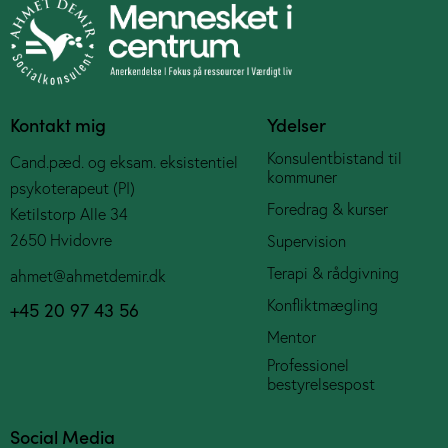
Kontakt mig
Ydelser
Konsulentbistand til
Cand.pæd. og eksam. eksistentiel
kommuner
psykoterapeut (PI)
Foredrag & kurser
Ketilstorp Alle 34
2650 Hvidovre
Supervision
Terapi & rådgivning
ahmet@ahmetdemir.dk
Konfliktmægling
+45 20 97 43 56
Mentor
Professionel
bestyrelsespost
Social Media