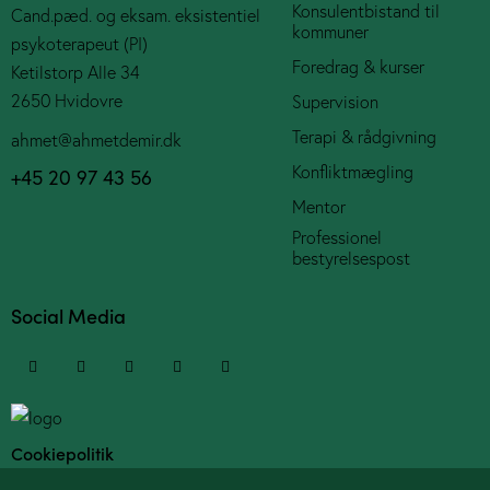
Konsulentbistand til
Cand.pæd. og eksam. eksistentiel
kommuner
psykoterapeut (PI)
Foredrag & kurser
Ketilstorp Alle 34
2650 Hvidovre
Supervision
Terapi & rådgivning
ahmet@ahmetdemir.dk
Konfliktmægling
+45 20 97 43 56
Mentor
Professionel
bestyrelsespost
Social Media
Cookiepolitik