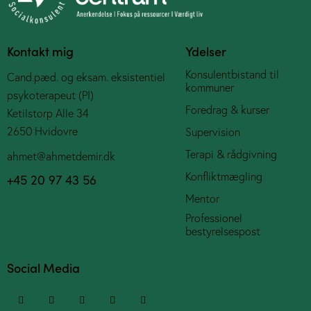
Kontakt mig
Ydelser
Konsulentbistand til
Cand.pæd. og eksam. eksistentiel
kommuner
psykoterapeut (PI)
Foredrag & kurser
Ketilstorp Alle 34
2650 Hvidovre
Supervision
Terapi & rådgivning
ahmet@ahmetdemir.dk
Konfliktmægling
+45 20 97 43 56
Mentor
Professionel
bestyrelsespost
Social Media