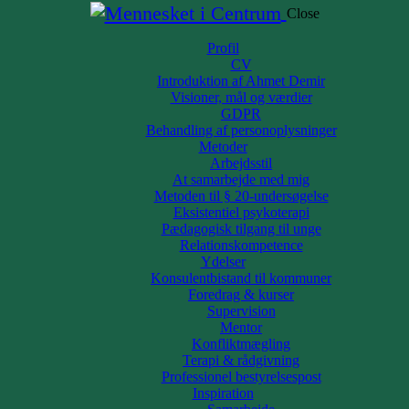
Close
Profil
CV
Introduktion af Ahmet Demir
Visioner, mål og værdier
GDPR
Behandling af personoplysninger
Metoder
Arbejdsstil
At samarbejde med mig
Metoden til § 20-undersøgelse
Eksistentiel psykoterapi
Pædagogisk tilgang til unge
Relationskompetence
Ydelser
Konsulentbistand til kommuner
Foredrag & kurser
i skolemæssigt, en af dem velplaceret samt en af dem ukorrekt placeret…De
Supervision
 “dømt” som special barn pga hans søskende havde problemer i det psykiat
Mentor
Konfliktmægling
s process nogenlunde samtidig,hvilke var en hård periode for vores lille 
Terapi & rådgivning
tisme samt ADHD, men ingen gad at lytte på mig som forælder. Han blev f
Professionel bestyrelsespost
ssen mere svær for ham.
Inspiration