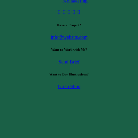
Kontakt mig
Have a Project?
info@website.com
Want to Work with Me?
Send Brief
Want to Buy Illustrations?
Go to Shop
eg kommenterer.