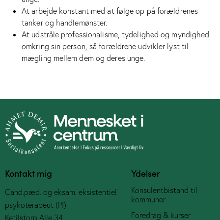
At arbejde konstant med at følge op på forældrenes
tanker og handlemønster.
At udstråle professionalisme, tydelighed og myndighed
omkring sin person, så forældrene udvikler lyst til
mægling mellem dem og deres unge.
Kontakt mig
Ydelser
Konsulentbistand til
Cand.pæd. og eksam. eksistentiel
kommuner
psykoterapeut (PI)
Foredrag & kurser
Ketilstorp Alle 34