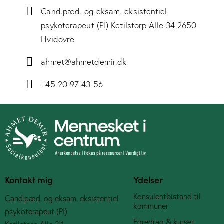
Cand.pæd. og eksam. eksistentiel
psykoterapeut (PI) Ketilstorp Alle 34 2650
Hvidovre
ahmet@ahmetdemir.dk
+45 20 97 43 56
Kontakt mig
Ydelser
Konsulentbistand til
Cand.pæd. og eksam. eksistentiel
kommuner
psykoterapeut (PI)
Foredrag & kurser