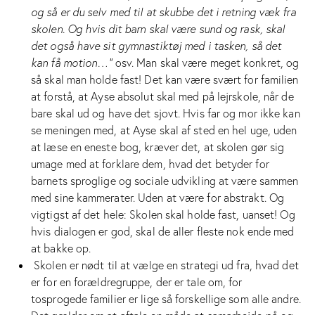
og så er du selv med til at skubbe det i retning væk fra
skolen. Og hvis dit barn skal være sund og rask, skal
det også have sit gymnastiktøj med i tasken, så det
kan få motion…”
osv. Man skal være meget konkret, og
så skal man holde fast! Det kan være svært for familien
at forstå, at Ayse absolut skal med på lejrskole, når de
bare skal ud og have det sjovt. Hvis far og mor ikke kan
se meningen med, at Ayse skal af sted en hel uge, uden
at læse en eneste bog, kræver det, at skolen gør sig
umage med at forklare dem, hvad det betyder for
barnets sproglige og sociale udvikling at være sammen
med sine kammerater. Uden at være for abstrakt. Og
vigtigst af det hele: Skolen skal holde fast, uanset! Og
hvis dialogen er god, skal de aller fleste nok ende med
at bakke op.
Skolen er nødt til at vælge en strategi ud fra, hvad det
er for en forældregruppe, der er tale om, for
tosprogede familier er lige så forskellige som alle andre.